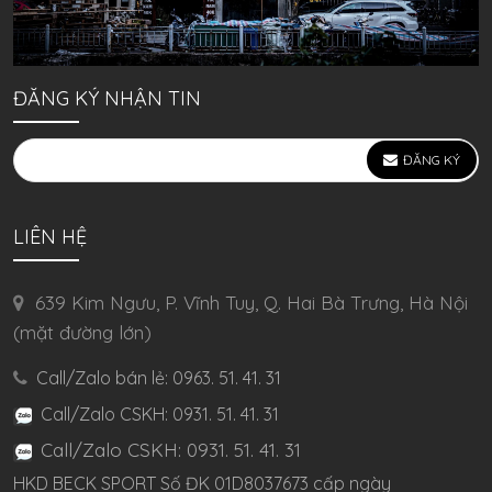
ĐĂNG KÝ NHẬN TIN
ĐĂNG KÝ
LIÊN HỆ
639 Kim Ngưu, P. Vĩnh Tuy, Q. Hai Bà Trưng, Hà Nội
(mặt đường lớn)
Call/Zalo bán lẻ: 0963. 51. 41. 31
Call/Zalo CSKH: 0931. 51. 41. 31
Call/Zalo CSKH: 0931. 51. 41. 31
HKD BECK SPORT Số ĐK 01D8037673 cấp ngày