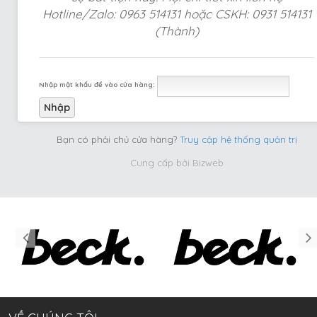
Hotline/Zalo: 0963 514131 hoặc CSKH: 0931 514131
(Thành)
Nhập mật khẩu để vào cửa hàng:
Bạn có phải chủ cửa hàng?
Truy cập hệ thống quản trị
Cung cấp bởi
Bizweb