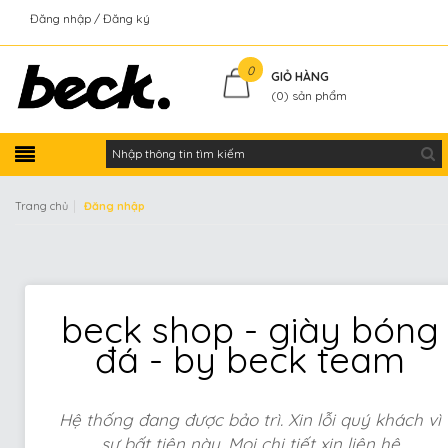
Đăng nhập
Đăng ký
Kiểm tra đơn hàng
0
GIỎ HÀNG
(
0
) sản phẩm
|
Trang chủ
Đăng nhập
beck shop - giày bóng
đá - by beck team
Hệ thống đang được bảo trì. Xin lỗi quý khách vì
sự bất tiện này. Mọi chi tiết xin liên hệ