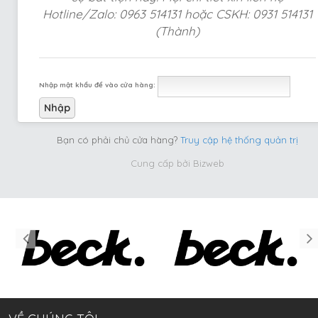
Hotline/Zalo: 0963 514131 hoặc CSKH: 0931 514131
(Thành)
Nhập mật khẩu để vào cửa hàng:
Bạn có phải chủ cửa hàng?
Truy cập hệ thống quản trị
Cung cấp bởi
Bizweb