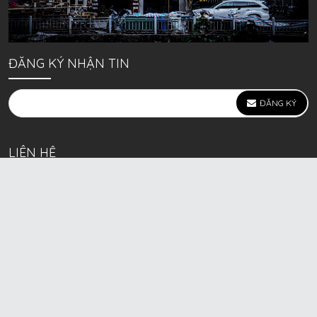
ĐĂNG KÝ NHẬN TIN
ĐĂNG KÝ
LIÊN HỆ
639 Kim Ngưu, P. Vĩnh Tuy, Q. Hai Bà Trưng, Hà Nội
(mặt đường lớn)
Call/Zalo bán lẻ: 0963. 51. 41. 31
Call/Zalo CSKH: 0931. 51. 41. 31
Call/Zalo CSKH: 0931. 51. 41. 31
HKD BECK SPORT Số ĐK 01D8037673 cấp ngày