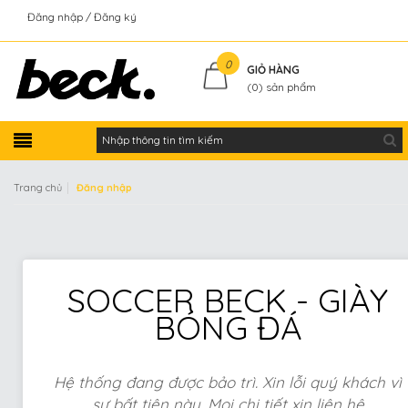
Đăng nhập
Đăng ký
Kiểm tra đơn hàng
0
GIỎ HÀNG
(
0
) sản phẩm
|
Trang chủ
Đăng nhập
SOCCER BECK - GIÀY
BÓNG ĐÁ
Hệ thống đang được bảo trì. Xin lỗi quý khách vì
sự bất tiện này. Mọi chi tiết xin liên hệ