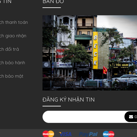
 TIN
BẢN ĐỒ
́ch thanh toán
ch giao nhận
ch đổi trả
́ch bảo hành
ch bảo mật
ĐĂNG KÝ NHẬN TIN
Đ