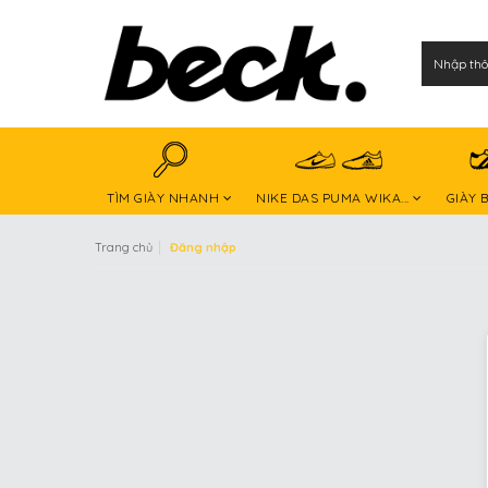
TÌM GIÀY NHANH
NIKE DAS PUMA WIKA...
GIÀY 
|
Trang chủ
Đăng nhập