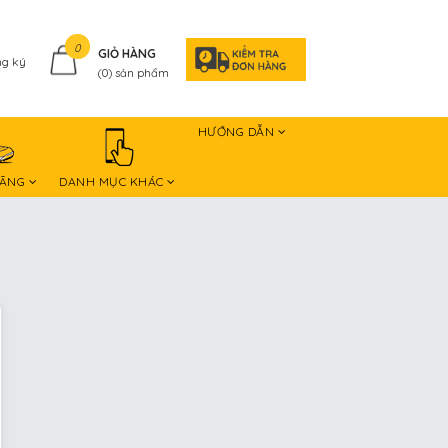
0
GIỎ HÀNG
g ký
(
0
) sản phẩm
HƯỚNG DẪN
HÃNG
DANH MỤC KHÁC