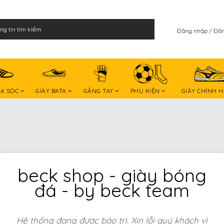
Đăng nhập
Đăn
BA SỌC
GIÀY BATA
GĂNG TAY
PHỤ KIỆN
GIÀY CHÍNH 
beck shop - giày bóng
đá - by beck team
Hệ thống đang được bảo trì. Xin lỗi quý khách vì