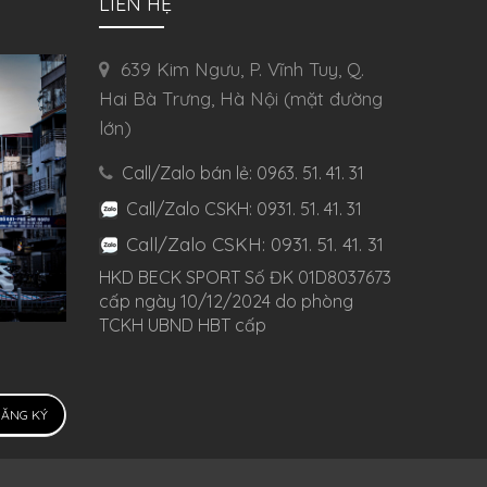
LIÊN HỆ
639 Kim Ngưu, P. Vĩnh Tuy, Q.
Hai Bà Trưng, Hà Nội (mặt đường
lớn)
Call/Zalo bán lẻ: 0963. 51. 41. 31
Call/Zalo CSKH: 0931. 51. 41. 31
Call/Zalo CSKH: 0931. 51. 41. 31
HKD BECK SPORT Số ĐK 01D8037673
cấp ngày 10/12/2024 do phòng
TCKH UBND HBT cấp
ĂNG KÝ