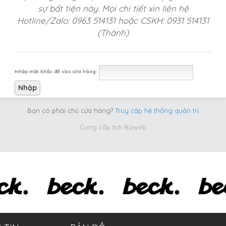
sự bất tiện này. Mọi chi tiết xin liên hệ
Hotline/Zalo: 0963 514131 hoặc CSKH: 0931 514131
(Thành)
Nhập mật khẩu để vào cửa hàng:
Bạn có phải chủ cửa hàng?
Truy cập hệ thống quản trị
Cung cấp bởi
Bizweb