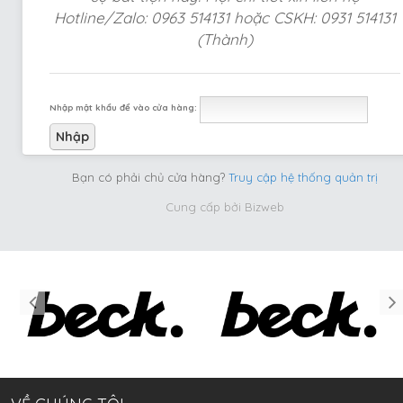
Hotline/Zalo: 0963 514131 hoặc CSKH: 0931 514131
(Thành)
Nhập mật khẩu để vào cửa hàng:
Bạn có phải chủ cửa hàng?
Truy cập hệ thống quản trị
Cung cấp bởi
Bizweb