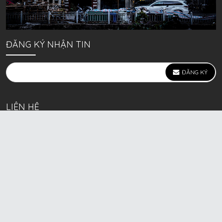
ĐĂNG KÝ NHẬN TIN
ĐĂNG KÝ
LIÊN HỆ
639 Kim Ngưu, P. Vĩnh Tuy, Q. Hai Bà Trưng, Hà Nội
(mặt đường lớn)
Call/Zalo bán lẻ: 0963. 51. 41. 31
Call/Zalo CSKH: 0931. 51. 41. 31
Call/Zalo CSKH: 0931. 51. 41. 31
HKD BECK SPORT Số ĐK 01D8037673 cấp ngày