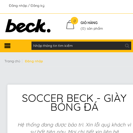
Đăng nhập
Đăng ký
Kiểm tra đơn hàng
0
GIỎ HÀNG
(
0
) sản phẩm
|
Trang chủ
Đăng nhập
SOCCER BECK - GIÀY
BÓNG ĐÁ
Hệ thống đang được bảo trì. Xin lỗi quý khách vì
sự bất tiện này. Mọi chi tiết xin liên hệ