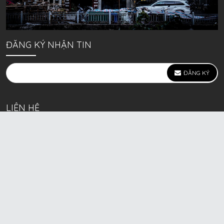
ĐĂNG KÝ NHẬN TIN
ĐĂNG KÝ
LIÊN HỆ
639 Kim Ngưu, P. Vĩnh Tuy, Q. Hai Bà Trưng, Hà Nội
(mặt đường lớn)
Call/Zalo bán lẻ: 0963. 51. 41. 31
Call/Zalo CSKH: 0931. 51. 41. 31
Call/Zalo CSKH: 0931. 51. 41. 31
HKD BECK SPORT Số ĐK 01D8037673 cấp ngày