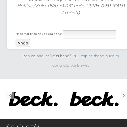
Hotline/Zalo: 0963 514131 hoặc CSKH: 0931 514131
(Thành)
Nhập mật khẩu để vào cửa hàng:
Bạn có phải chủ cửa hàng?
Truy cập hệ thống quản trị
Cung cấp bởi
Bizweb