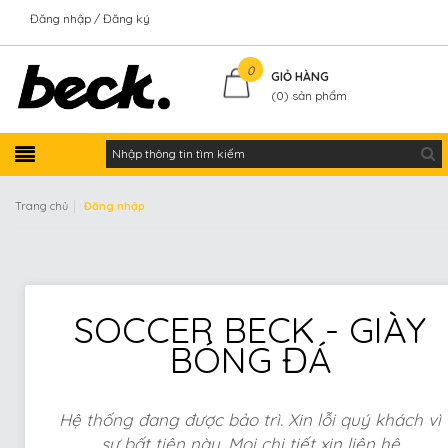
Đăng nhập
Đăng ký
Kiểm tra đơn hàng
0
GIỎ HÀNG
(
0
) sản phẩm
|
Trang chủ
Đăng nhập
SOCCER BECK - GIÀY
BÓNG ĐÁ
Hệ thống đang được bảo trì. Xin lỗi quý khách vì
sự bất tiện này. Mọi chi tiết xin liên hệ