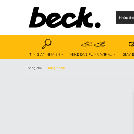
TÌM GIÀY NHANH
NIKE DAS PUMA WIKA...
GIÀY 
|
Trang chủ
Đăng nhập