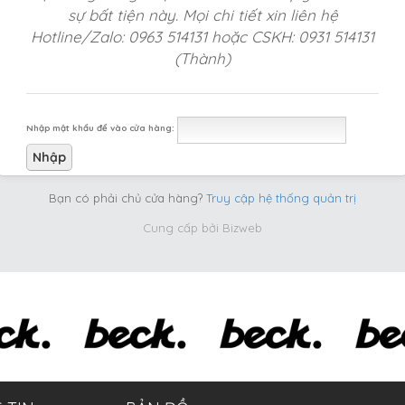
sự bất tiện này. Mọi chi tiết xin liên hệ
Hotline/Zalo: 0963 514131 hoặc CSKH: 0931 514131
(Thành)
Nhập mật khẩu để vào cửa hàng:
Bạn có phải chủ cửa hàng?
Truy cập hệ thống quản trị
Cung cấp bởi
Bizweb