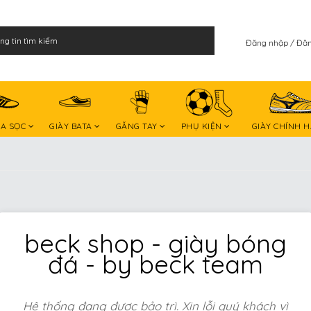
Đăng nhập
Đăn
BA SỌC
GIÀY BATA
GĂNG TAY
PHỤ KIỆN
GIÀY CHÍNH 
beck shop - giày bóng
đá - by beck team
Hệ thống đang được bảo trì. Xin lỗi quý khách vì