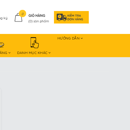
0
GIỎ HÀNG
g ký
(
0
) sản phẩm
HƯỚNG DẪN
HÃNG
DANH MỤC KHÁC