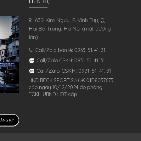
LIÊN HỆ
639 Kim Ngưu, P. Vĩnh Tuy, Q.
Hai Bà Trưng, Hà Nội (mặt đường
lớn)
Call/Zalo bán lẻ: 0963. 51. 41. 31
Call/Zalo CSKH: 0931. 51. 41. 31
Call/Zalo CSKH: 0931. 51. 41. 31
HKD BECK SPORT Số ĐK 01D8037673
cấp ngày 10/12/2024 do phòng
TCKH UBND HBT cấp
ĂNG KÝ