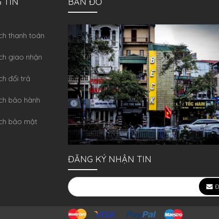
 TIN
BẢN ĐỒ
́ch thanh toán
ch giao nhận
ch đổi trả
́ch bảo hành
ch bảo mật
ĐĂNG KÝ NHẬN TIN
Đ