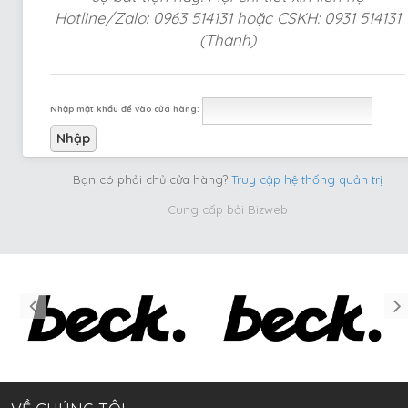
Hotline/Zalo: 0963 514131 hoặc CSKH: 0931 514131
(Thành)
Nhập mật khẩu để vào cửa hàng:
Bạn có phải chủ cửa hàng?
Truy cập hệ thống quản trị
Cung cấp bởi
Bizweb