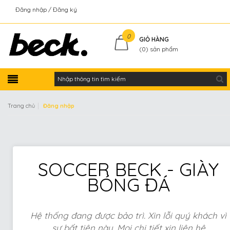
Đăng nhập
Đăng ký
Kiểm tra đơn hàng
0
GIỎ HÀNG
(
0
) sản phẩm
|
Trang chủ
Đăng nhập
SOCCER BECK - GIÀY
BÓNG ĐÁ
Hệ thống đang được bảo trì. Xin lỗi quý khách vì
sự bất tiện này. Mọi chi tiết xin liên hệ