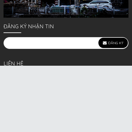
ĐĂNG KÝ NHẬN TIN
ĐĂNG KÝ
LIÊN HỆ
639 Kim Ngưu, P. Vĩnh Tuy, Q. Hai Bà Trưng, Hà Nội
(mặt đường lớn)
Call/Zalo bán lẻ: 0963. 51. 41. 31
Call/Zalo CSKH: 0931. 51. 41. 31
Call/Zalo CSKH: 0931. 51. 41. 31
HKD BECK SPORT Số ĐK 01D8037673 cấp ngày