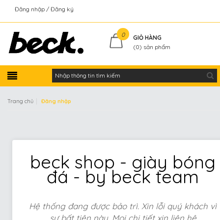
Đăng nhập
Đăng ký
Kiểm tra đơn hàng
0
GIỎ HÀNG
(
0
) sản phẩm
|
Trang chủ
Đăng nhập
beck shop - giày bóng
đá - by beck team
Hệ thống đang được bảo trì. Xin lỗi quý khách vì
sự bất tiện này. Mọi chi tiết xin liên hệ