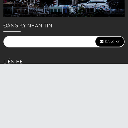
ĐĂNG KÝ NHẬN TIN
ĐĂNG KÝ
LIÊN HỆ
639 Kim Ngưu, P. Vĩnh Tuy, Q. Hai Bà Trưng, Hà Nội
(mặt đường lớn)
Call/Zalo bán lẻ: 0963. 51. 41. 31
Call/Zalo CSKH: 0931. 51. 41. 31
Call/Zalo CSKH: 0931. 51. 41. 31
HKD BECK SPORT Số ĐK 01D8037673 cấp ngày