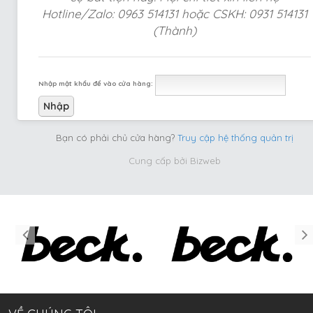
Hotline/Zalo: 0963 514131 hoặc CSKH: 0931 514131
(Thành)
Nhập mật khẩu để vào cửa hàng:
Bạn có phải chủ cửa hàng?
Truy cập hệ thống quản trị
Cung cấp bởi
Bizweb