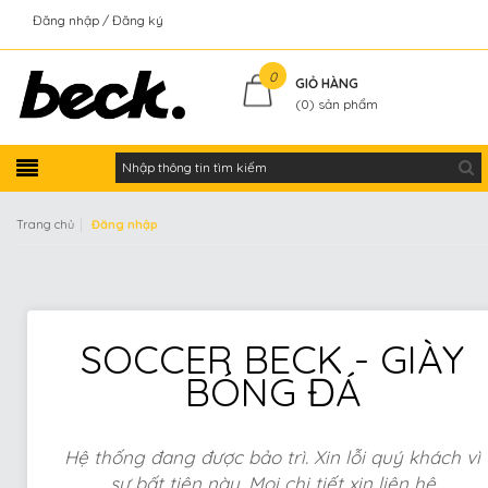
Đăng nhập
Đăng ký
Kiểm tra đơn hàng
0
GIỎ HÀNG
(
0
) sản phẩm
|
Trang chủ
Đăng nhập
SOCCER BECK - GIÀY
BÓNG ĐÁ
Hệ thống đang được bảo trì. Xin lỗi quý khách vì
sự bất tiện này. Mọi chi tiết xin liên hệ