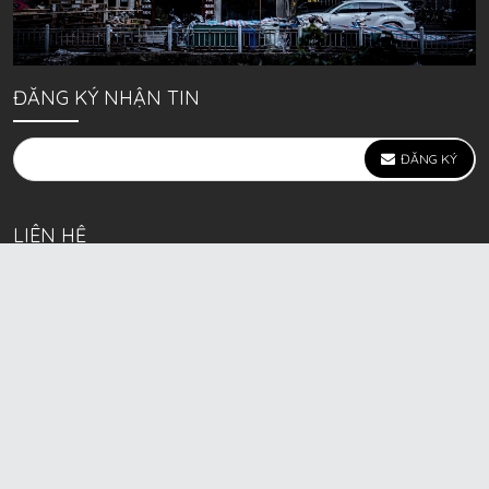
ĐĂNG KÝ NHẬN TIN
ĐĂNG KÝ
LIÊN HỆ
639 Kim Ngưu, P. Vĩnh Tuy, Q. Hai Bà Trưng, Hà Nội
(mặt đường lớn)
Call/Zalo bán lẻ: 0963. 51. 41. 31
Call/Zalo CSKH: 0931. 51. 41. 31
Call/Zalo CSKH: 0931. 51. 41. 31
HKD BECK SPORT Số ĐK 01D8037673 cấp ngày