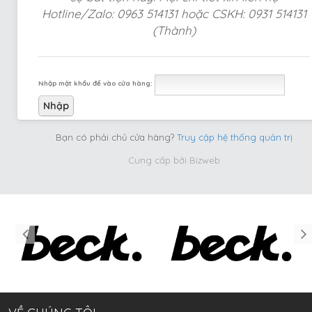
Hotline/Zalo: 0963 514131 hoặc CSKH: 0931 514131
(Thành)
Nhập mật khẩu để vào cửa hàng:
Bạn có phải chủ cửa hàng?
Truy cập hệ thống quản trị
Cung cấp bởi
Bizweb