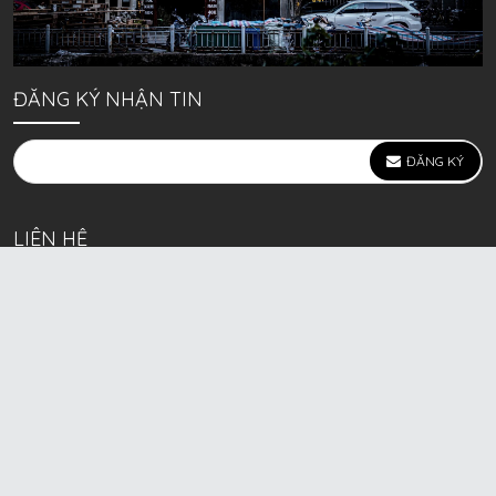
ĐĂNG KÝ NHẬN TIN
ĐĂNG KÝ
LIÊN HỆ
639 Kim Ngưu, P. Vĩnh Tuy, Q. Hai Bà Trưng, Hà Nội
(mặt đường lớn)
Call/Zalo bán lẻ: 0963. 51. 41. 31
Call/Zalo CSKH: 0931. 51. 41. 31
Call/Zalo CSKH: 0931. 51. 41. 31
HKD BECK SPORT Số ĐK 01D8037673 cấp ngày