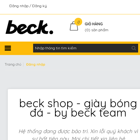
Đăng nhập
Đăng ký
Kiểm tra đơn hàng
0
GIỎ HÀNG
(
0
) sản phẩm
|
Trang chủ
Đăng nhập
beck shop - giày bóng
đá - by beck team
Hệ thống đang được bảo trì. Xin lỗi quý khách vì
sự bất tiện này. Mọi chi tiết xin liên hệ