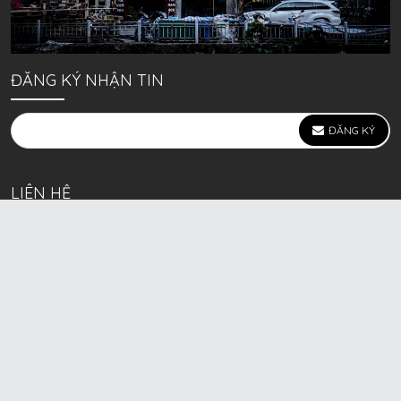
ĐĂNG KÝ NHẬN TIN
ĐĂNG KÝ
LIÊN HỆ
639 Kim Ngưu, P. Vĩnh Tuy, Q. Hai Bà Trưng, Hà Nội
(mặt đường lớn)
Call/Zalo bán lẻ: 0963. 51. 41. 31
Call/Zalo CSKH: 0931. 51. 41. 31
Call/Zalo CSKH: 0931. 51. 41. 31
HKD BECK SPORT Số ĐK 01D8037673 cấp ngày