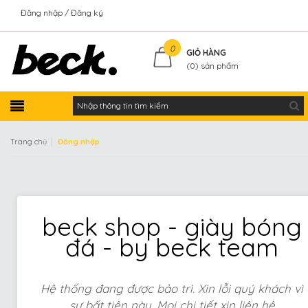
Đăng nhập
Đăng ký
Kiểm tra đơn hàng
0
GIỎ HÀNG
(
0
) sản phẩm
|
Trang chủ
Đăng nhập
beck shop - giày bóng
đá - by beck team
Hệ thống đang được bảo trì. Xin lỗi quý khách vì
sự bất tiện này. Mọi chi tiết xin liên hệ