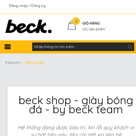
Đăng nhập
Đăng ký
Kiểm tra đơn hàng
0
GIỎ HÀNG
(
0
) sản phẩm
|
Trang chủ
Đăng nhập
beck shop - giày bóng
đá - by beck team
Hệ thống đang được bảo trì. Xin lỗi quý khách vì
sự bất tiện này. Mọi chi tiết xin liên hệ