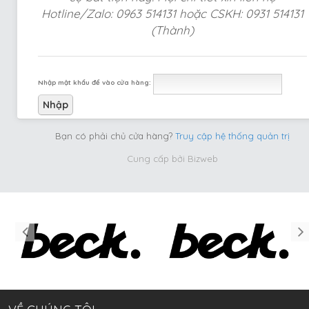
Hotline/Zalo: 0963 514131 hoặc CSKH: 0931 514131
(Thành)
Nhập mật khẩu để vào cửa hàng:
Bạn có phải chủ cửa hàng?
Truy cập hệ thống quản trị
Cung cấp bởi
Bizweb