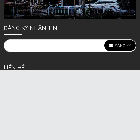
ĐĂNG KÝ NHẬN TIN
ĐĂNG KÝ
LIÊN HỆ
639 Kim Ngưu, P. Vĩnh Tuy, Q. Hai Bà Trưng, Hà Nội
(mặt đường lớn)
Call/Zalo bán lẻ: 0963. 51. 41. 31
Call/Zalo CSKH: 0931. 51. 41. 31
Call/Zalo CSKH: 0931. 51. 41. 31
HKD BECK SPORT Số ĐK 01D8037673 cấp ngày