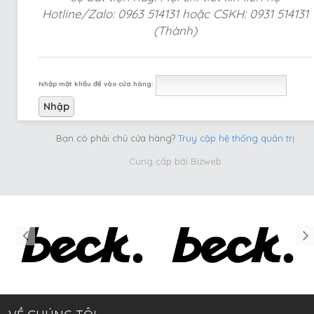
Hotline/Zalo: 0963 514131 hoặc CSKH: 0931 514131
(Thành)
Nhập mật khẩu để vào cửa hàng:
Bạn có phải chủ cửa hàng?
Truy cập hệ thống quản trị
Cung cấp bởi
Bizweb