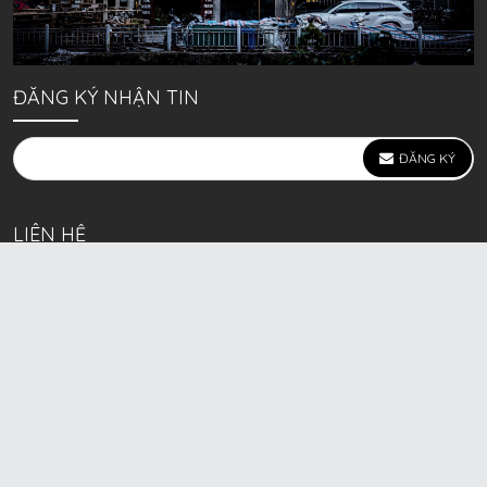
ĐĂNG KÝ NHẬN TIN
ĐĂNG KÝ
LIÊN HỆ
639 Kim Ngưu, P. Vĩnh Tuy, Q. Hai Bà Trưng, Hà Nội
(mặt đường lớn)
Call/Zalo bán lẻ: 0963. 51. 41. 31
Call/Zalo CSKH: 0931. 51. 41. 31
Call/Zalo CSKH: 0931. 51. 41. 31
HKD BECK SPORT Số ĐK 01D8037673 cấp ngày