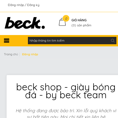
Đăng nhập
Đăng ký
Kiểm tra đơn hàng
0
GIỎ HÀNG
(
0
) sản phẩm
|
Trang chủ
Đăng nhập
beck shop - giày bóng
đá - by beck team
Hệ thống đang được bảo trì. Xin lỗi quý khách vì
sự bất tiện này. Mọi chi tiết xin liên hệ