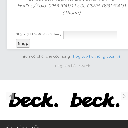
Hotline/Zalo: 0963 514131 hoặc CSKH: 0931 514131
(Thành)
Nhập mật khẩu để vào cửa hàng:
Bạn có phải chủ cửa hàng?
Truy cập hệ thống quản trị
Cung cấp bởi
Bizweb