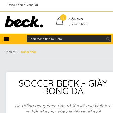
Đăng nhập
Đăng ký
Kiểm tra đơn hàng
0
GIỎ HÀNG
(
0
) sản phẩm
|
Trang chủ
Đăng nhập
SOCCER BECK - GIÀY
BÓNG ĐÁ
Hệ thống đang được bảo trì. Xin lỗi quý khách vì
sự bất tiện này. Mọi chi tiết xin liên hệ