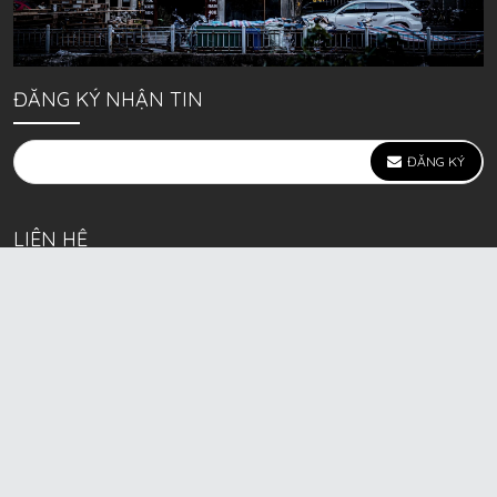
ĐĂNG KÝ NHẬN TIN
ĐĂNG KÝ
LIÊN HỆ
639 Kim Ngưu, P. Vĩnh Tuy, Q. Hai Bà Trưng, Hà Nội
(mặt đường lớn)
Call/Zalo bán lẻ: 0963. 51. 41. 31
Call/Zalo CSKH: 0931. 51. 41. 31
Call/Zalo CSKH: 0931. 51. 41. 31
HKD BECK SPORT Số ĐK 01D8037673 cấp ngày