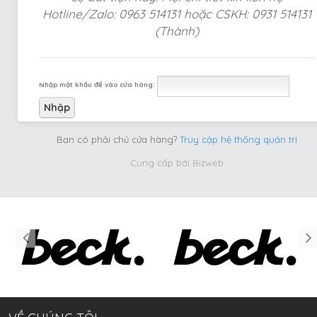
Hotline/Zalo: 0963 514131 hoặc CSKH: 0931 514131
(Thành)
Nhập mật khẩu để vào cửa hàng:
Bạn có phải chủ cửa hàng?
Truy cập hệ thống quản trị
Cung cấp bởi
Bizweb