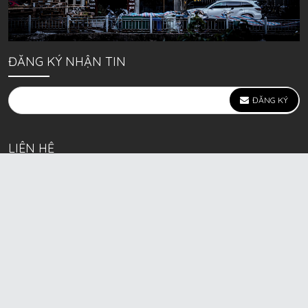
ĐĂNG KÝ NHẬN TIN
ĐĂNG KÝ
LIÊN HỆ
639 Kim Ngưu, P. Vĩnh Tuy, Q. Hai Bà Trưng, Hà Nội
(mặt đường lớn)
Call/Zalo bán lẻ: 0963. 51. 41. 31
Call/Zalo CSKH: 0931. 51. 41. 31
Call/Zalo CSKH: 0931. 51. 41. 31
HKD BECK SPORT Số ĐK 01D8037673 cấp ngày