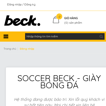
Đăng nhập
Đăng ký
Kiểm tra đơn hàng
0
GIỎ HÀNG
(
0
) sản phẩm
|
Trang chủ
Đăng nhập
SOCCER BECK - GIÀY
BÓNG ĐÁ
Hệ thống đang được bảo trì. Xin lỗi quý khách vì
sự bất tiện này. Mọi chi tiết xin liên hệ