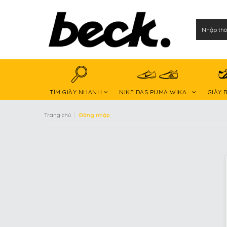
TÌM GIÀY NHANH
NIKE DAS PUMA WIKA...
GIÀY 
|
Trang chủ
Đăng nhập