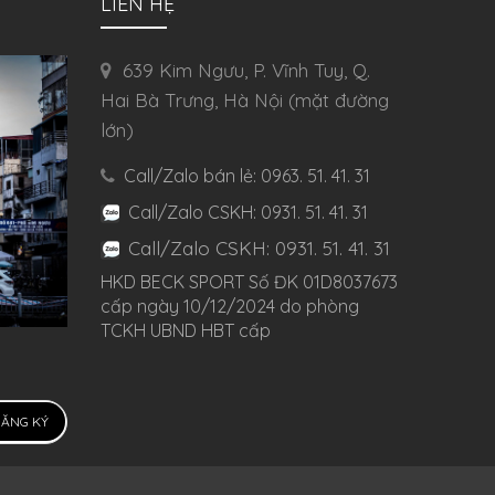
LIÊN HỆ
639 Kim Ngưu, P. Vĩnh Tuy, Q.
Hai Bà Trưng, Hà Nội (mặt đường
lớn)
Call/Zalo bán lẻ: 0963. 51. 41. 31
Call/Zalo CSKH: 0931. 51. 41. 31
Call/Zalo CSKH: 0931. 51. 41. 31
HKD BECK SPORT Số ĐK 01D8037673
cấp ngày 10/12/2024 do phòng
TCKH UBND HBT cấp
ĂNG KÝ