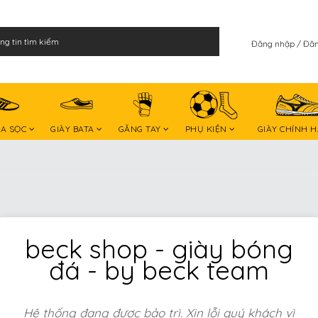
Đăng nhập
Đăn
BA SỌC
GIÀY BATA
GĂNG TAY
PHỤ KIỆN
GIÀY CHÍNH 
beck shop - giày bóng
đá - by beck team
Hệ thống đang được bảo trì. Xin lỗi quý khách vì