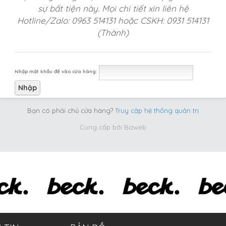
sự bất tiện này. Mọi chi tiết xin liên hệ
Hotline/Zalo: 0963 514131 hoặc CSKH: 0931 514131
(Thành)
Nhập mật khẩu để vào cửa hàng:
Bạn có phải chủ cửa hàng?
Truy cập hệ thống quản trị
Cung cấp bởi
Bizweb