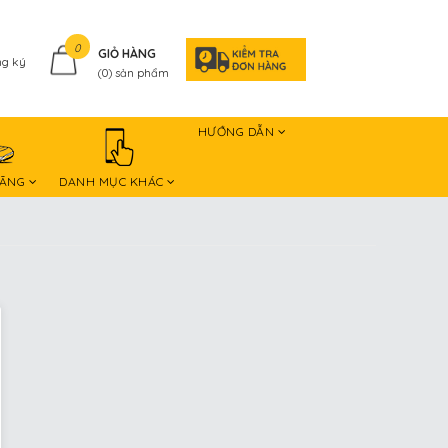
0
GIỎ HÀNG
g ký
(
0
) sản phẩm
HƯỚNG DẪN
HÃNG
DANH MỤC KHÁC