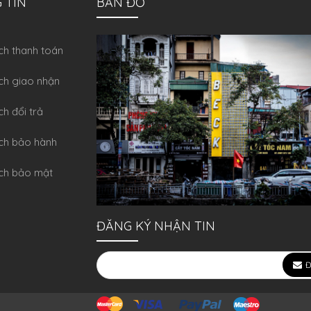
 TIN
BẢN ĐỒ
́ch thanh toán
ch giao nhận
ch đổi trả
́ch bảo hành
ch bảo mật
ĐĂNG KÝ NHẬN TIN
Đ