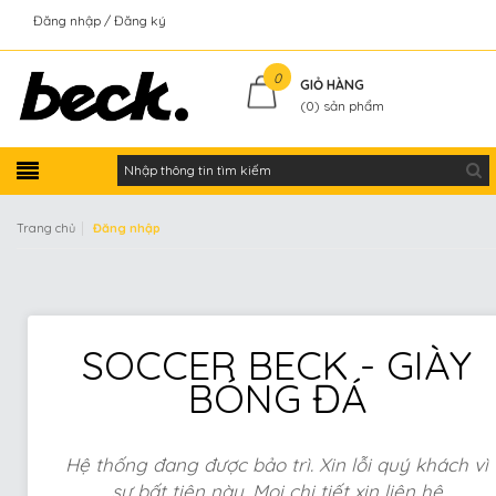
Đăng nhập
Đăng ký
Kiểm tra đơn hàng
0
GIỎ HÀNG
(
0
) sản phẩm
|
Trang chủ
Đăng nhập
SOCCER BECK - GIÀY
BÓNG ĐÁ
Hệ thống đang được bảo trì. Xin lỗi quý khách vì
sự bất tiện này. Mọi chi tiết xin liên hệ