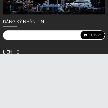
ĐĂNG KÝ NHẬN TIN
ĐĂNG KÝ
LIÊN HỆ
639 Kim Ngưu, P. Vĩnh Tuy, Q. Hai Bà Trưng, Hà Nội
(mặt đường lớn)
Call/Zalo bán lẻ: 0963. 51. 41. 31
Call/Zalo CSKH: 0931. 51. 41. 31
Call/Zalo CSKH: 0931. 51. 41. 31
HKD BECK SPORT Số ĐK 01D8037673 cấp ngày