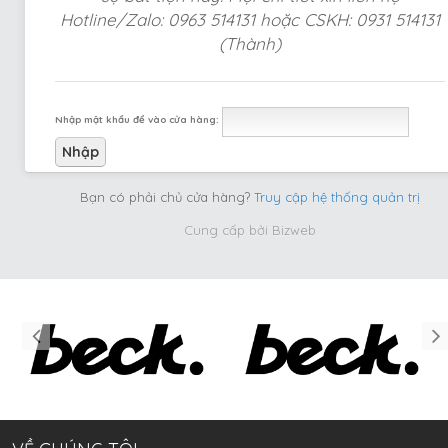
Hotline/Zalo: 0963 514131 hoặc CSKH: 0931 514131
(Thành)
Nhập mật khẩu để vào cửa hàng:
Bạn có phải chủ cửa hàng?
Truy cập hệ thống quản trị
Cung cấp bởi
Bizweb