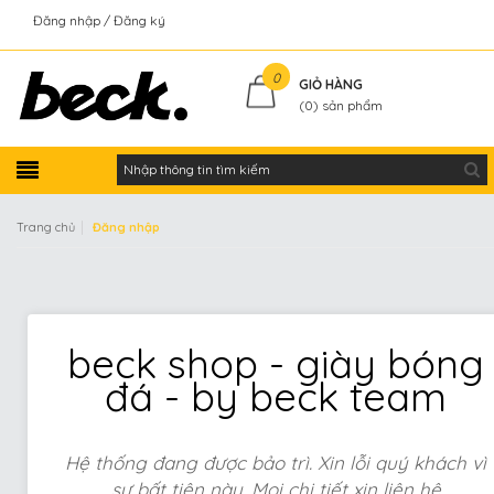
Đăng nhập
Đăng ký
Kiểm tra đơn hàng
0
GIỎ HÀNG
(
0
) sản phẩm
|
Trang chủ
Đăng nhập
beck shop - giày bóng
đá - by beck team
Hệ thống đang được bảo trì. Xin lỗi quý khách vì
sự bất tiện này. Mọi chi tiết xin liên hệ