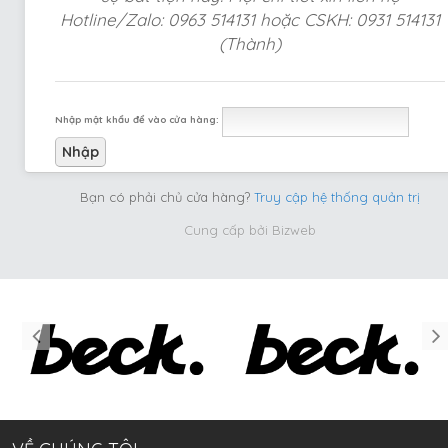
Hotline/Zalo: 0963 514131 hoặc CSKH: 0931 514131
(Thành)
Nhập mật khẩu để vào cửa hàng:
Bạn có phải chủ cửa hàng?
Truy cập hệ thống quản trị
Cung cấp bởi
Bizweb