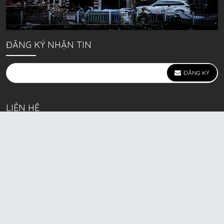
ĐĂNG KÝ NHẬN TIN
ĐĂNG KÝ
LIÊN HỆ
639 Kim Ngưu, P. Vĩnh Tuy, Q. Hai Bà Trưng, Hà Nội
(mặt đường lớn)
Call/Zalo bán lẻ: 0963. 51. 41. 31
Call/Zalo CSKH: 0931. 51. 41. 31
Call/Zalo CSKH: 0931. 51. 41. 31
HKD BECK SPORT Số ĐK 01D8037673 cấp ngày