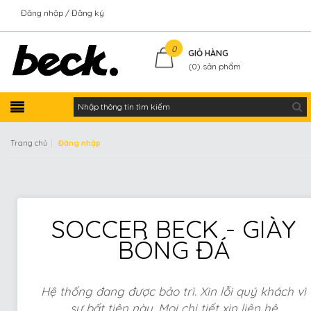
Đăng nhập
Đăng ký
Kiểm tra đơn hàng
0
GIỎ HÀNG
(
0
) sản phẩm
|
Trang chủ
Đăng nhập
SOCCER BECK - GIÀY
BÓNG ĐÁ
Hệ thống đang được bảo trì. Xin lỗi quý khách vì
sự bất tiện này. Mọi chi tiết xin liên hệ