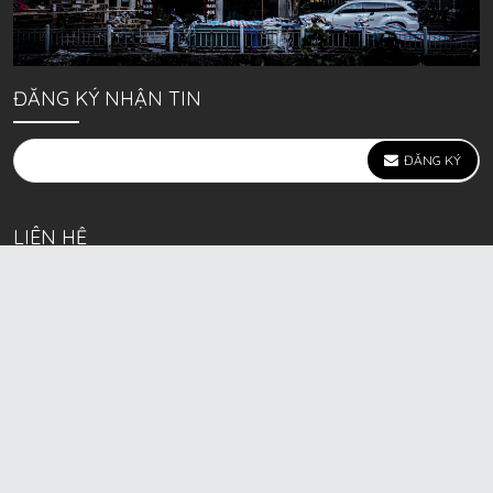
ĐĂNG KÝ NHẬN TIN
ĐĂNG KÝ
LIÊN HỆ
639 Kim Ngưu, P. Vĩnh Tuy, Q. Hai Bà Trưng, Hà Nội
(mặt đường lớn)
Call/Zalo bán lẻ: 0963. 51. 41. 31
Call/Zalo CSKH: 0931. 51. 41. 31
Call/Zalo CSKH: 0931. 51. 41. 31
HKD BECK SPORT Số ĐK 01D8037673 cấp ngày