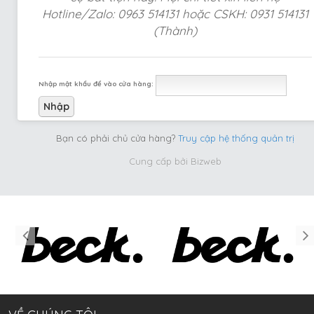
Hotline/Zalo: 0963 514131 hoặc CSKH: 0931 514131
(Thành)
Nhập mật khẩu để vào cửa hàng:
Bạn có phải chủ cửa hàng?
Truy cập hệ thống quản trị
Cung cấp bởi
Bizweb