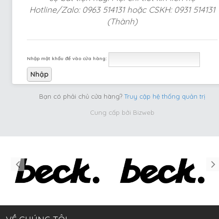
Hotline/Zalo: 0963 514131 hoặc CSKH: 0931 514131
(Thành)
Nhập mật khẩu để vào cửa hàng:
Bạn có phải chủ cửa hàng?
Truy cập hệ thống quản trị
Cung cấp bởi
Bizweb