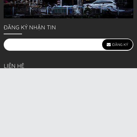
ĐĂNG KÝ NHẬN TIN
ĐĂNG KÝ
LIÊN HỆ
639 Kim Ngưu, P. Vĩnh Tuy, Q. Hai Bà Trưng, Hà Nội
(mặt đường lớn)
Call/Zalo bán lẻ: 0963. 51. 41. 31
Call/Zalo CSKH: 0931. 51. 41. 31
Call/Zalo CSKH: 0931. 51. 41. 31
HKD BECK SPORT Số ĐK 01D8037673 cấp ngày