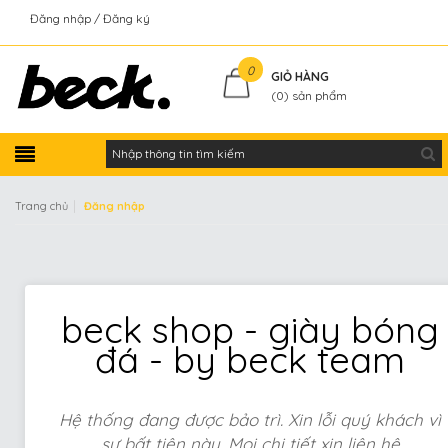
Đăng nhập
Đăng ký
Kiểm tra đơn hàng
0
GIỎ HÀNG
(
0
) sản phẩm
|
Trang chủ
Đăng nhập
beck shop - giày bóng
đá - by beck team
Hệ thống đang được bảo trì. Xin lỗi quý khách vì
sự bất tiện này. Mọi chi tiết xin liên hệ