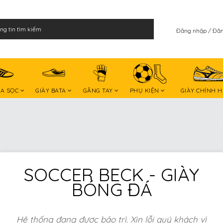
Đăng nhập
Đăn
BA SỌC
GIÀY BATA
GĂNG TAY
PHỤ KIỆN
GIÀY CHÍNH 
SOCCER BECK - GIÀY
BÓNG ĐÁ
Hệ thống đang được bảo trì. Xin lỗi quý khách vì