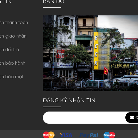
 TIN
BẢN ĐỒ
́ch thanh toán
ch giao nhận
ch đổi trả
́ch bảo hành
ch bảo mật
ĐĂNG KÝ NHẬN TIN
Đ