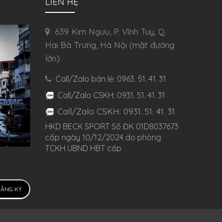
LIÊN HỆ
639 Kim Ngưu, P. Vĩnh Tuy, Q.
Hai Bà Trưng, Hà Nội (mặt đường
lớn)
Call/Zalo bán lẻ: 0963. 51. 41. 31
Call/Zalo CSKH: 0931. 51. 41. 31
Call/Zalo CSKH: 0931. 51. 41. 31
HKD BECK SPORT Số ĐK 01D8037673
cấp ngày 10/12/2024 do phòng
TCKH UBND HBT cấp
ĂNG KÝ