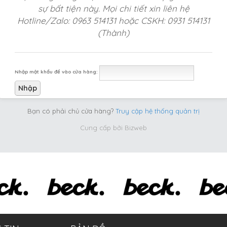
sự bất tiện này. Mọi chi tiết xin liên hệ
Hotline/Zalo: 0963 514131 hoặc CSKH: 0931 514131
(Thành)
Nhập mật khẩu để vào cửa hàng:
Bạn có phải chủ cửa hàng?
Truy cập hệ thống quản trị
Cung cấp bởi
Bizweb