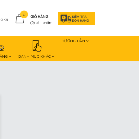
0
GIỎ HÀNG
g ký
(
0
) sản phẩm
HƯỚNG DẪN
HÃNG
DANH MỤC KHÁC