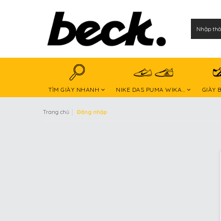
TÌM GIÀY NHANH
NIKE DAS PUMA WIKA...
GIÀY 
|
Trang chủ
Đăng nhập