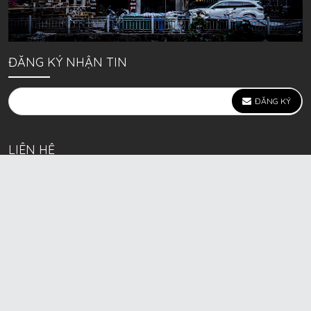
ĐĂNG KÝ NHẬN TIN
ĐĂNG KÝ
LIÊN HỆ
639 Kim Ngưu, P. Vĩnh Tuy, Q. Hai Bà Trưng, Hà Nội
(mặt đường lớn)
Call/Zalo bán lẻ: 0963. 51. 41. 31
Call/Zalo CSKH: 0931. 51. 41. 31
Call/Zalo CSKH: 0931. 51. 41. 31
HKD BECK SPORT Số ĐK 01D8037673 cấp ngày