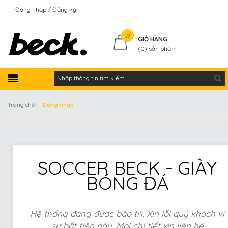
Đăng nhập
Đăng ký
Kiểm tra đơn hàng
0
GIỎ HÀNG
(
0
) sản phẩm
|
Trang chủ
Đăng nhập
SOCCER BECK - GIÀY
BÓNG ĐÁ
Hệ thống đang được bảo trì. Xin lỗi quý khách vì
sự bất tiện này. Mọi chi tiết xin liên hệ