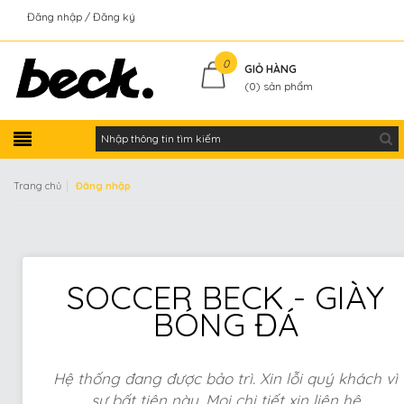
Đăng nhập
Đăng ký
Kiểm tra đơn hàng
0
GIỎ HÀNG
(
0
) sản phẩm
|
Trang chủ
Đăng nhập
SOCCER BECK - GIÀY
BÓNG ĐÁ
Hệ thống đang được bảo trì. Xin lỗi quý khách vì
sự bất tiện này. Mọi chi tiết xin liên hệ