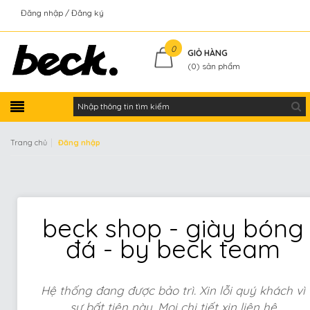
Đăng nhập
Đăng ký
Kiểm tra đơn hàng
0
GIỎ HÀNG
(
0
) sản phẩm
|
Trang chủ
Đăng nhập
beck shop - giày bóng
đá - by beck team
Hệ thống đang được bảo trì. Xin lỗi quý khách vì
sự bất tiện này. Mọi chi tiết xin liên hệ