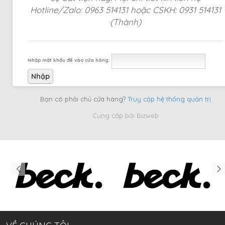
Hotline/Zalo: 0963 514131 hoặc CSKH: 0931 514131
(Thành)
Nhập mật khẩu để vào cửa hàng:
Bạn có phải chủ cửa hàng?
Truy cập hệ thống quản trị
Cung cấp bởi
Bizweb