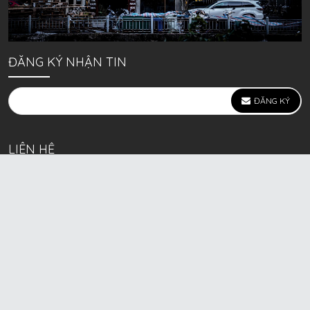
ĐĂNG KÝ NHẬN TIN
ĐĂNG KÝ
LIÊN HỆ
639 Kim Ngưu, P. Vĩnh Tuy, Q. Hai Bà Trưng, Hà Nội
(mặt đường lớn)
Call/Zalo bán lẻ: 0963. 51. 41. 31
Call/Zalo CSKH: 0931. 51. 41. 31
Call/Zalo CSKH: 0931. 51. 41. 31
HKD BECK SPORT Số ĐK 01D8037673 cấp ngày