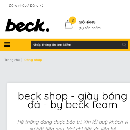
Đăng nhập
Đăng ký
Kiểm tra đơn hàng
0
GIỎ HÀNG
(
0
) sản phẩm
|
Trang chủ
Đăng nhập
beck shop - giày bóng
đá - by beck team
Hệ thống đang được bảo trì. Xin lỗi quý khách vì
sự bất tiện này. Mọi chi tiết xin liên hệ