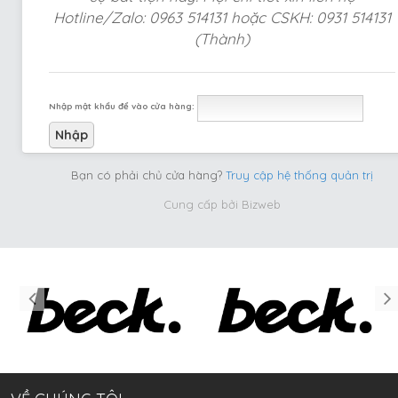
Hotline/Zalo: 0963 514131 hoặc CSKH: 0931 514131
(Thành)
Nhập mật khẩu để vào cửa hàng:
Bạn có phải chủ cửa hàng?
Truy cập hệ thống quản trị
Cung cấp bởi
Bizweb