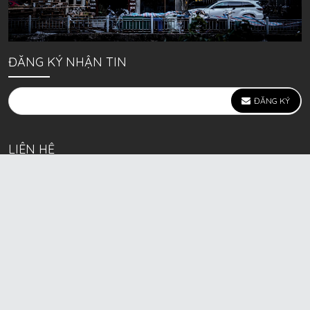
ĐĂNG KÝ NHẬN TIN
ĐĂNG KÝ
LIÊN HỆ
639 Kim Ngưu, P. Vĩnh Tuy, Q. Hai Bà Trưng, Hà Nội
(mặt đường lớn)
Call/Zalo bán lẻ: 0963. 51. 41. 31
Call/Zalo CSKH: 0931. 51. 41. 31
Call/Zalo CSKH: 0931. 51. 41. 31
HKD BECK SPORT Số ĐK 01D8037673 cấp ngày