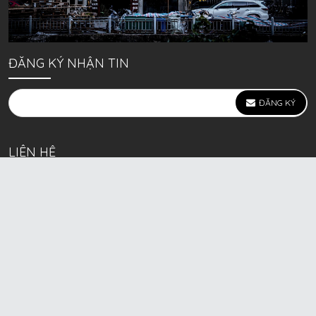
ĐĂNG KÝ NHẬN TIN
ĐĂNG KÝ
LIÊN HỆ
639 Kim Ngưu, P. Vĩnh Tuy, Q. Hai Bà Trưng, Hà Nội
(mặt đường lớn)
Call/Zalo bán lẻ: 0963. 51. 41. 31
Call/Zalo CSKH: 0931. 51. 41. 31
Call/Zalo CSKH: 0931. 51. 41. 31
HKD BECK SPORT Số ĐK 01D8037673 cấp ngày