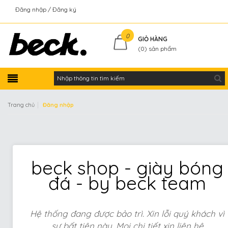
Đăng nhập
Đăng ký
Kiểm tra đơn hàng
0
GIỎ HÀNG
(
0
) sản phẩm
|
Trang chủ
Đăng nhập
beck shop - giày bóng
đá - by beck team
Hệ thống đang được bảo trì. Xin lỗi quý khách vì
sự bất tiện này. Mọi chi tiết xin liên hệ