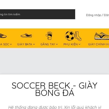
Đăng nhập
Đăn
BA SỌC
GIÀY BATA
GĂNG TAY
PHỤ KIỆN
GIÀY CHÍNH 
SOCCER BECK - GIÀY
BÓNG ĐÁ
Hệ thống đang được bảo trì. Xin lỗi quý khách vì