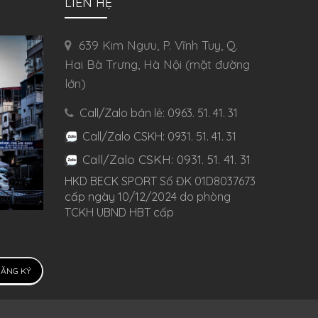
LIÊN HỆ
639 Kim Ngưu, P. Vĩnh Tuy, Q.
Hai Bà Trưng, Hà Nội (mặt đường
lớn)
Call/Zalo bán lẻ: 0963. 51. 41. 31
Call/Zalo CSKH: 0931. 51. 41. 31
Call/Zalo CSKH: 0931. 51. 41. 31
HKD BECK SPORT Số ĐK 01D8037673
cấp ngày 10/12/2024 do phòng
TCKH UBND HBT cấp
ĂNG KÝ