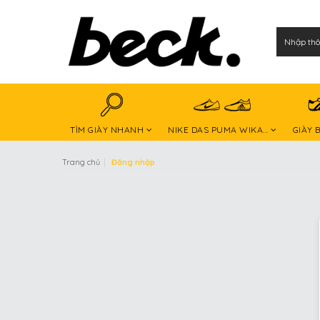
TÌM GIÀY NHANH
NIKE DAS PUMA WIKA...
GIÀY 
|
Trang chủ
Đăng nhập