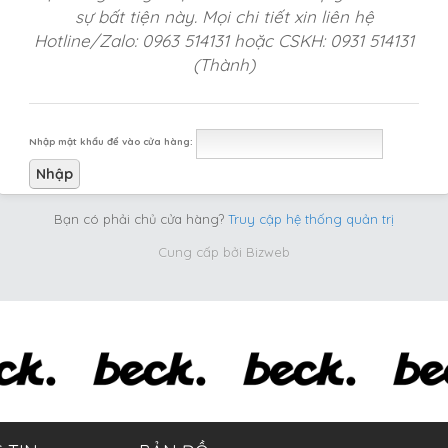
sự bất tiện này. Mọi chi tiết xin liên hệ
Hotline/Zalo: 0963 514131 hoặc CSKH: 0931 514131
(Thành)
Nhập mật khẩu để vào cửa hàng:
Bạn có phải chủ cửa hàng?
Truy cập hệ thống quản trị
Cung cấp bởi
Bizweb