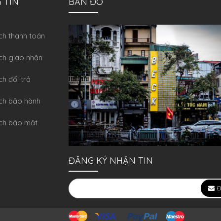
 TIN
BẢN ĐỒ
́ch thanh toán
ch giao nhận
ch đổi trả
́ch bảo hành
ch bảo mật
ĐĂNG KÝ NHẬN TIN
Đ