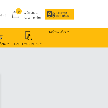
0
GIỎ HÀNG
g ký
(
0
) sản phẩm
HƯỚNG DẪN
HÃNG
DANH MỤC KHÁC