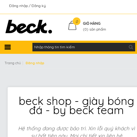
Đăng nhập
Đăng ký
Kiểm tra đơn hàng
0
GIỎ HÀNG
(
0
) sản phẩm
|
Trang chủ
Đăng nhập
beck shop - giày bóng
đá - by beck team
Hệ thống đang được bảo trì. Xin lỗi quý khách vì
sự bất tiện này. Mọi chi tiết xin liên hệ