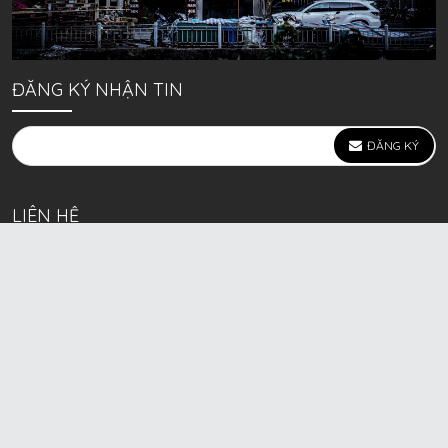
ĐĂNG KÝ NHẬN TIN
ĐĂNG KÝ
LIÊN HỆ
639 Kim Ngưu, P. Vĩnh Tuy, Q. Hai Bà Trưng, Hà Nội
(mặt đường lớn)
Call/Zalo bán lẻ: 0963. 51. 41. 31
Call/Zalo CSKH: 0931. 51. 41. 31
Call/Zalo CSKH: 0931. 51. 41. 31
HKD BECK SPORT Số ĐK 01D8037673 cấp ngày