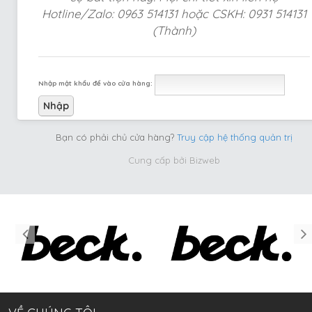
Hotline/Zalo: 0963 514131 hoặc CSKH: 0931 514131
(Thành)
Nhập mật khẩu để vào cửa hàng:
Bạn có phải chủ cửa hàng?
Truy cập hệ thống quản trị
Cung cấp bởi
Bizweb