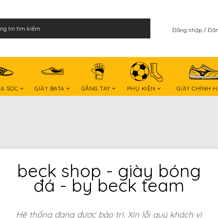
Đăng nhập
Đăn
BA SỌC
GIÀY BATA
GĂNG TAY
PHỤ KIỆN
GIÀY CHÍNH 
beck shop - giày bóng
đá - by beck team
Hệ thống đang được bảo trì. Xin lỗi quý khách vì