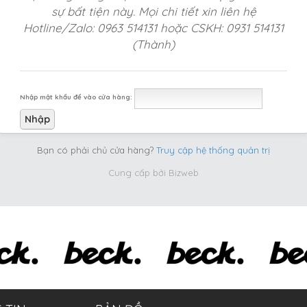
sự bất tiện này. Mọi chi tiết xin liên hệ
Hotline/Zalo: 0963 514131 hoặc CSKH: 0931 514131
(Thành)
Nhập mật khẩu để vào cửa hàng:
Bạn có phải chủ cửa hàng?
Truy cập hệ thống quản trị
Cung cấp bởi
Bizweb