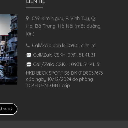
LIÊN HỆ
639 Kim Ngưu, P. Vĩnh Tuy, Q.
Hai Bà Trưng, Hà Nội (mặt đường
lớn)
Call/Zalo bán lẻ: 0963. 51. 41. 31
Call/Zalo CSKH: 0931. 51. 41. 31
Call/Zalo CSKH: 0931. 51. 41. 31
HKD BECK SPORT Số ĐK 01D8037673
cấp ngày 10/12/2024 do phòng
TCKH UBND HBT cấp
ĂNG KÝ