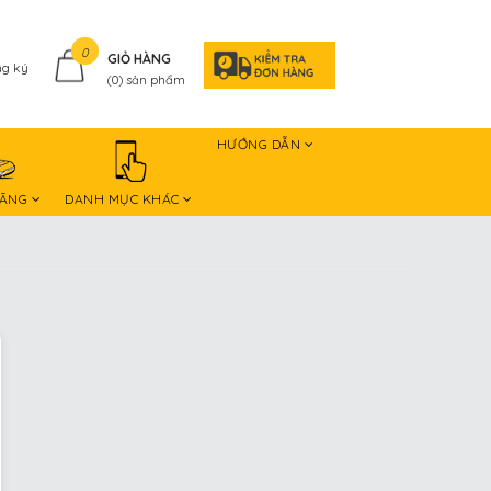
0
GIỎ HÀNG
g ký
(
0
) sản phẩm
HƯỚNG DẪN
HÃNG
DANH MỤC KHÁC