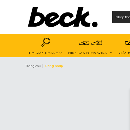
TÌM GIÀY NHANH
NIKE DAS PUMA WIKA...
GIÀY 
|
Trang chủ
Đăng nhập