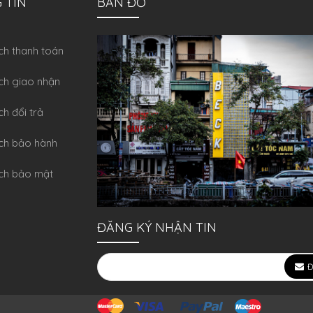
 TIN
BẢN ĐỒ
́ch thanh toán
ch giao nhận
ch đổi trả
́ch bảo hành
ch bảo mật
ĐĂNG KÝ NHẬN TIN
Đ