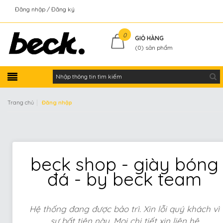
Đăng nhập
Đăng ký
Kiểm tra đơn hàng
0
GIỎ HÀNG
(
0
) sản phẩm
|
Trang chủ
Đăng nhập
beck shop - giày bóng
đá - by beck team
Hệ thống đang được bảo trì. Xin lỗi quý khách vì
sự bất tiện này. Mọi chi tiết xin liên hệ