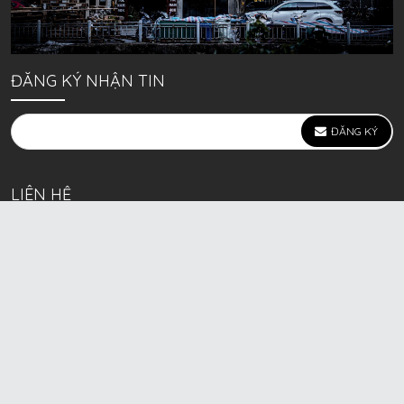
ĐĂNG KÝ NHẬN TIN
ĐĂNG KÝ
LIÊN HỆ
639 Kim Ngưu, P. Vĩnh Tuy, Q. Hai Bà Trưng, Hà Nội
(mặt đường lớn)
Call/Zalo bán lẻ: 0963. 51. 41. 31
Call/Zalo CSKH: 0931. 51. 41. 31
Call/Zalo CSKH: 0931. 51. 41. 31
HKD BECK SPORT Số ĐK 01D8037673 cấp ngày