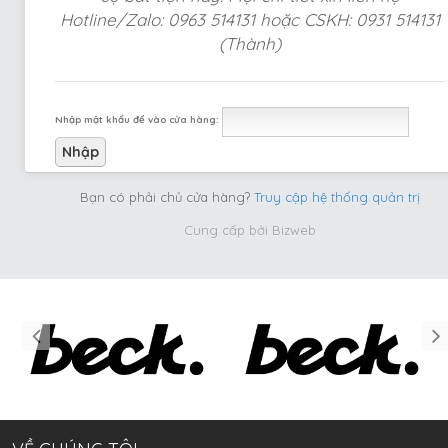
Hotline/Zalo: 0963 514131 hoặc CSKH: 0931 514131
(Thành)
Nhập mật khẩu để vào cửa hàng:
Bạn có phải chủ cửa hàng?
Truy cập hệ thống quản trị
Cung cấp bởi
Bizweb