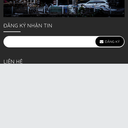
ĐĂNG KÝ NHẬN TIN
ĐĂNG KÝ
LIÊN HỆ
639 Kim Ngưu, P. Vĩnh Tuy, Q. Hai Bà Trưng, Hà Nội
(mặt đường lớn)
Call/Zalo bán lẻ: 0963. 51. 41. 31
Call/Zalo CSKH: 0931. 51. 41. 31
Call/Zalo CSKH: 0931. 51. 41. 31
HKD BECK SPORT Số ĐK 01D8037673 cấp ngày