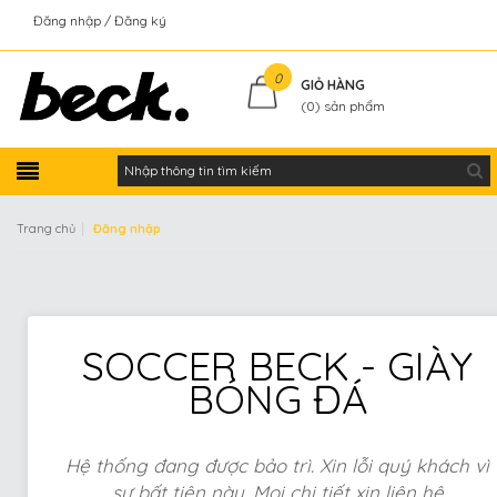
Đăng nhập
Đăng ký
Kiểm tra đơn hàng
0
GIỎ HÀNG
(
0
) sản phẩm
|
Trang chủ
Đăng nhập
SOCCER BECK - GIÀY
BÓNG ĐÁ
Hệ thống đang được bảo trì. Xin lỗi quý khách vì
sự bất tiện này. Mọi chi tiết xin liên hệ