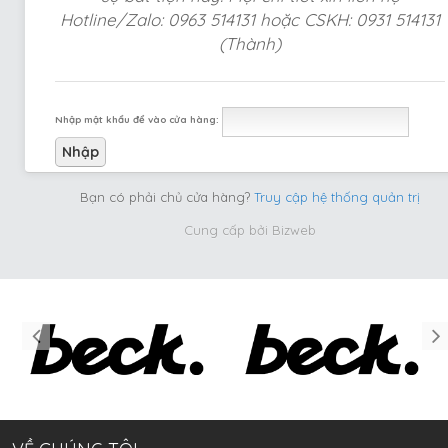
Hotline/Zalo: 0963 514131 hoặc CSKH: 0931 514131
(Thành)
Nhập mật khẩu để vào cửa hàng:
Bạn có phải chủ cửa hàng?
Truy cập hệ thống quản trị
Cung cấp bởi
Bizweb