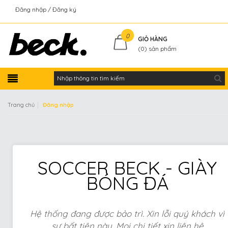
Đăng nhập
Đăng ký
Kiểm tra đơn hàng
0
GIỎ HÀNG
(
0
) sản phẩm
|
Trang chủ
Đăng nhập
SOCCER BECK - GIÀY
BÓNG ĐÁ
Hệ thống đang được bảo trì. Xin lỗi quý khách vì
sự bất tiện này. Mọi chi tiết xin liên hệ