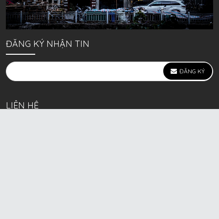
ĐĂNG KÝ NHẬN TIN
ĐĂNG KÝ
LIÊN HỆ
639 Kim Ngưu, P. Vĩnh Tuy, Q. Hai Bà Trưng, Hà Nội
(mặt đường lớn)
Call/Zalo bán lẻ: 0963. 51. 41. 31
Call/Zalo CSKH: 0931. 51. 41. 31
Call/Zalo CSKH: 0931. 51. 41. 31
HKD BECK SPORT Số ĐK 01D8037673 cấp ngày