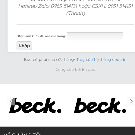
Hotline/Zalo: 0963 514131 hoặc CSKH: 0931 514131
(Thành)
Nhập mật khẩu để vào cửa hàng:
Bạn có phải chủ cửa hàng?
Truy cập hệ thống quản trị
Cung cấp bởi
Bizweb