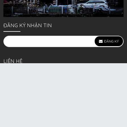
ĐĂNG KÝ NHẬN TIN
ĐĂNG KÝ
LIÊN HỆ
639 Kim Ngưu, P. Vĩnh Tuy, Q. Hai Bà Trưng, Hà Nội
(mặt đường lớn)
Call/Zalo bán lẻ: 0963. 51. 41. 31
Call/Zalo CSKH: 0931. 51. 41. 31
Call/Zalo CSKH: 0931. 51. 41. 31
HKD BECK SPORT Số ĐK 01D8037673 cấp ngày