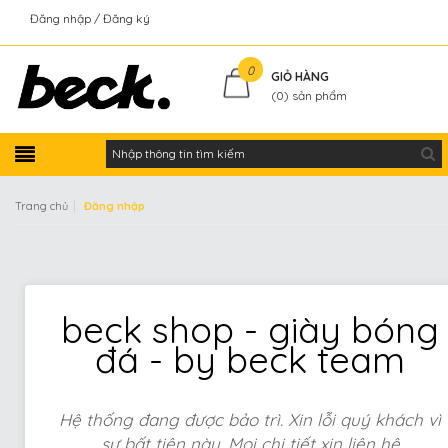
Đăng nhập
Đăng ký
Kiểm tra đơn hàng
0
GIỎ HÀNG
(
0
) sản phẩm
|
Trang chủ
Đăng nhập
beck shop - giày bóng
đá - by beck team
Hệ thống đang được bảo trì. Xin lỗi quý khách vì
sự bất tiện này. Mọi chi tiết xin liên hệ