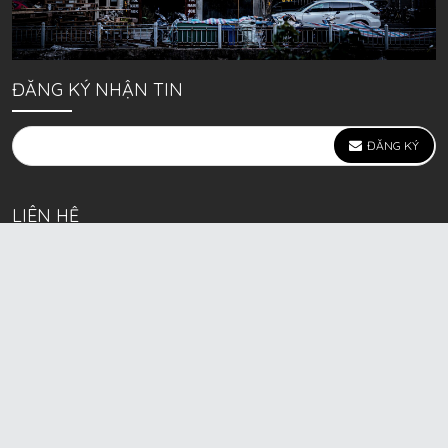
ĐĂNG KÝ NHẬN TIN
ĐĂNG KÝ
LIÊN HỆ
639 Kim Ngưu, P. Vĩnh Tuy, Q. Hai Bà Trưng, Hà Nội
(mặt đường lớn)
Call/Zalo bán lẻ: 0963. 51. 41. 31
Call/Zalo CSKH: 0931. 51. 41. 31
Call/Zalo CSKH: 0931. 51. 41. 31
HKD BECK SPORT Số ĐK 01D8037673 cấp ngày