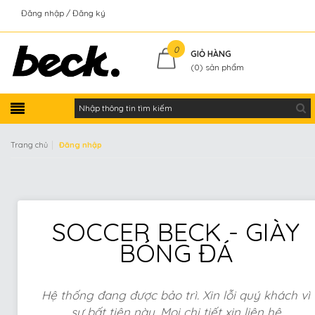
Đăng nhập
Đăng ký
Kiểm tra đơn hàng
0
GIỎ HÀNG
(
0
) sản phẩm
|
Trang chủ
Đăng nhập
SOCCER BECK - GIÀY
BÓNG ĐÁ
Hệ thống đang được bảo trì. Xin lỗi quý khách vì
sự bất tiện này. Mọi chi tiết xin liên hệ