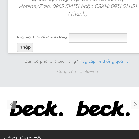
Hotline/Zalo: 0963 514131 hoặc CSKH: 0931 514131
(Thành)
Nhập mật khẩu để vào cửa hàng:
Bạn có phải chủ cửa hàng?
Truy cập hệ thống quản trị
Cung cấp bởi
Bizweb