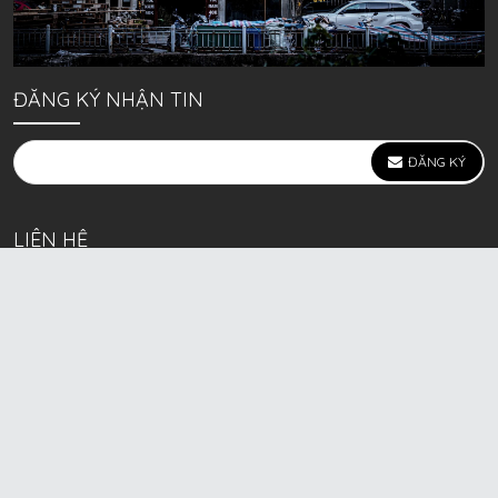
ĐĂNG KÝ NHẬN TIN
ĐĂNG KÝ
LIÊN HỆ
639 Kim Ngưu, P. Vĩnh Tuy, Q. Hai Bà Trưng, Hà Nội
(mặt đường lớn)
Call/Zalo bán lẻ: 0963. 51. 41. 31
Call/Zalo CSKH: 0931. 51. 41. 31
Call/Zalo CSKH: 0931. 51. 41. 31
HKD BECK SPORT Số ĐK 01D8037673 cấp ngày