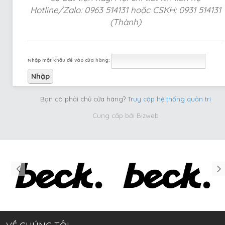
Hotline/Zalo: 0963 514131 hoặc CSKH: 0931 514131
(Thành)
Nhập mật khẩu để vào cửa hàng:
Bạn có phải chủ cửa hàng?
Truy cập hệ thống quản trị
Cung cấp bởi
Bizweb