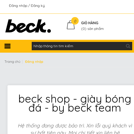
Đăng nhập
Đăng ký
Kiểm tra đơn hàng
0
GIỎ HÀNG
(
0
) sản phẩm
|
Trang chủ
Đăng nhập
beck shop - giày bóng
đá - by beck team
Hệ thống đang được bảo trì. Xin lỗi quý khách vì
sự bất tiện này. Mọi chi tiết xin liên hệ