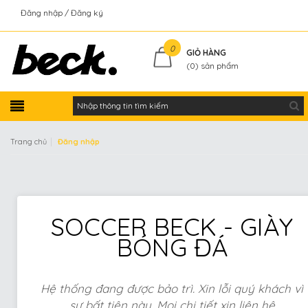
Đăng nhập
Đăng ký
Kiểm tra đơn hàng
0
GIỎ HÀNG
(
0
) sản phẩm
|
Trang chủ
Đăng nhập
SOCCER BECK - GIÀY
BÓNG ĐÁ
Hệ thống đang được bảo trì. Xin lỗi quý khách vì
sự bất tiện này. Mọi chi tiết xin liên hệ