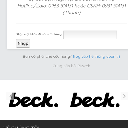
Hotline/Zalo: 0963 514131 hoặc CSKH: 0931 514131
(Thành)
Nhập mật khẩu để vào cửa hàng:
Bạn có phải chủ cửa hàng?
Truy cập hệ thống quản trị
Cung cấp bởi
Bizweb