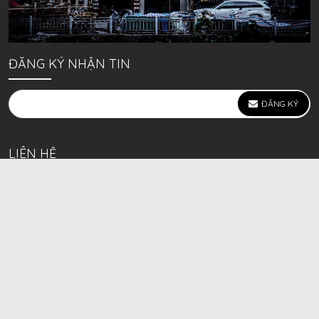
ĐĂNG KÝ NHẬN TIN
ĐĂNG KÝ
LIÊN HỆ
639 Kim Ngưu, P. Vĩnh Tuy, Q. Hai Bà Trưng, Hà Nội
(mặt đường lớn)
Call/Zalo bán lẻ: 0963. 51. 41. 31
Call/Zalo CSKH: 0931. 51. 41. 31
Call/Zalo CSKH: 0931. 51. 41. 31
HKD BECK SPORT Số ĐK 01D8037673 cấp ngày