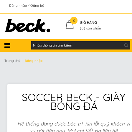
Đăng nhập
Đăng ký
Kiểm tra đơn hàng
0
GIỎ HÀNG
(
0
) sản phẩm
|
Trang chủ
Đăng nhập
SOCCER BECK - GIÀY
BÓNG ĐÁ
Hệ thống đang được bảo trì. Xin lỗi quý khách vì
sự bất tiện này. Mọi chi tiết xin liên hệ