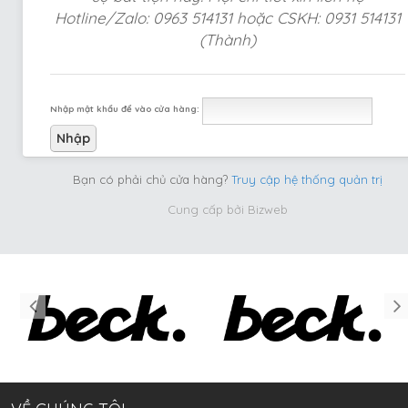
Hotline/Zalo: 0963 514131 hoặc CSKH: 0931 514131
(Thành)
Nhập mật khẩu để vào cửa hàng:
Bạn có phải chủ cửa hàng?
Truy cập hệ thống quản trị
Cung cấp bởi
Bizweb