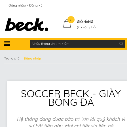
Đăng nhập
Đăng ký
Kiểm tra đơn hàng
0
GIỎ HÀNG
(
0
) sản phẩm
|
Trang chủ
Đăng nhập
SOCCER BECK - GIÀY
BÓNG ĐÁ
Hệ thống đang được bảo trì. Xin lỗi quý khách vì
sự bất tiện này. Mọi chi tiết xin liên hệ