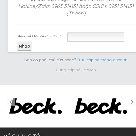
Hotline/Zalo: 0963 514131 hoặc CSKH: 0931 514131
(Thành)
Nhập mật khẩu để vào cửa hàng:
Bạn có phải chủ cửa hàng?
Truy cập hệ thống quản trị
Cung cấp bởi
Bizweb