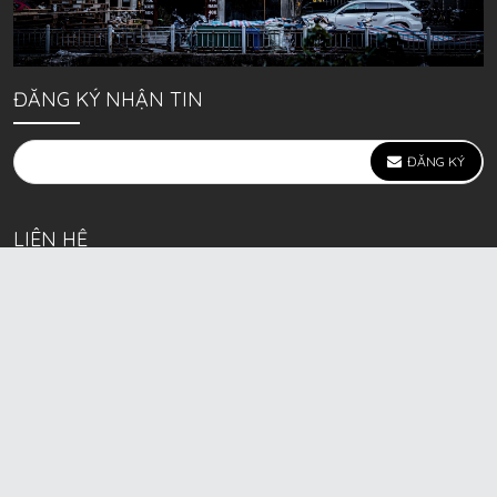
ĐĂNG KÝ NHẬN TIN
ĐĂNG KÝ
LIÊN HỆ
639 Kim Ngưu, P. Vĩnh Tuy, Q. Hai Bà Trưng, Hà Nội
(mặt đường lớn)
Call/Zalo bán lẻ: 0963. 51. 41. 31
Call/Zalo CSKH: 0931. 51. 41. 31
Call/Zalo CSKH: 0931. 51. 41. 31
HKD BECK SPORT Số ĐK 01D8037673 cấp ngày