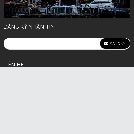
ĐĂNG KÝ NHẬN TIN
ĐĂNG KÝ
LIÊN HỆ
639 Kim Ngưu, P. Vĩnh Tuy, Q. Hai Bà Trưng, Hà Nội
(mặt đường lớn)
Call/Zalo bán lẻ: 0963. 51. 41. 31
Call/Zalo CSKH: 0931. 51. 41. 31
Call/Zalo CSKH: 0931. 51. 41. 31
HKD BECK SPORT Số ĐK 01D8037673 cấp ngày