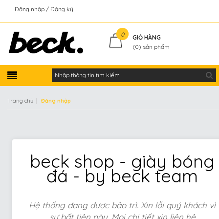
Đăng nhập
Đăng ký
Kiểm tra đơn hàng
0
GIỎ HÀNG
(
0
) sản phẩm
|
Trang chủ
Đăng nhập
beck shop - giày bóng
đá - by beck team
Hệ thống đang được bảo trì. Xin lỗi quý khách vì
sự bất tiện này. Mọi chi tiết xin liên hệ