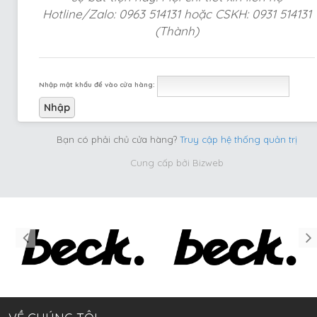
Hotline/Zalo: 0963 514131 hoặc CSKH: 0931 514131
(Thành)
Nhập mật khẩu để vào cửa hàng:
Bạn có phải chủ cửa hàng?
Truy cập hệ thống quản trị
Cung cấp bởi
Bizweb