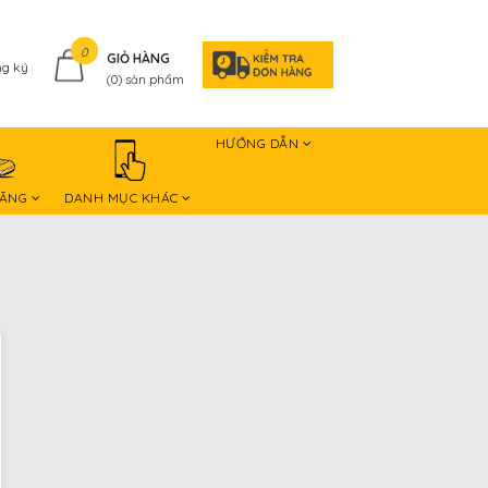
0
GIỎ HÀNG
g ký
(
0
) sản phẩm
HƯỚNG DẪN
HÃNG
DANH MỤC KHÁC