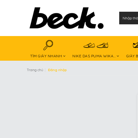
TÌM GIÀY NHANH
NIKE DAS PUMA WIKA...
GIÀY 
|
Trang chủ
Đăng nhập