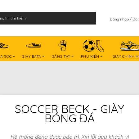
Đăng nhập
Đăn
BA SỌC
GIÀY BATA
GĂNG TAY
PHỤ KIỆN
GIÀY CHÍNH 
SOCCER BECK - GIÀY
BÓNG ĐÁ
Hệ thống đang được bảo trì. Xin lỗi quý khách vì