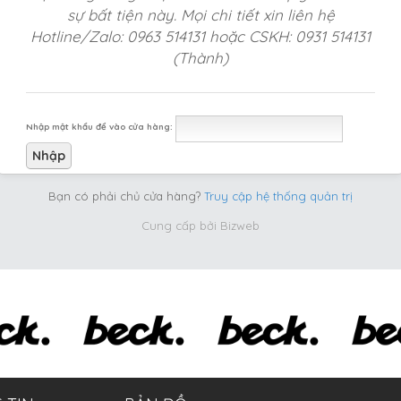
sự bất tiện này. Mọi chi tiết xin liên hệ
Hotline/Zalo: 0963 514131 hoặc CSKH: 0931 514131
(Thành)
Nhập mật khẩu để vào cửa hàng:
Bạn có phải chủ cửa hàng?
Truy cập hệ thống quản trị
Cung cấp bởi
Bizweb