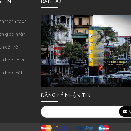
 TIN
BẢN ĐỒ
́ch thanh toán
ch giao nhận
ch đổi trả
́ch bảo hành
ch bảo mật
ĐĂNG KÝ NHẬN TIN
Đ