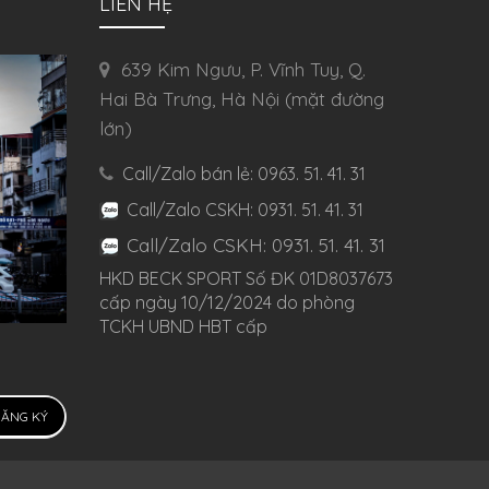
LIÊN HỆ
639 Kim Ngưu, P. Vĩnh Tuy, Q.
Hai Bà Trưng, Hà Nội (mặt đường
lớn)
Call/Zalo bán lẻ: 0963. 51. 41. 31
Call/Zalo CSKH: 0931. 51. 41. 31
Call/Zalo CSKH: 0931. 51. 41. 31
HKD BECK SPORT Số ĐK 01D8037673
cấp ngày 10/12/2024 do phòng
TCKH UBND HBT cấp
ĂNG KÝ