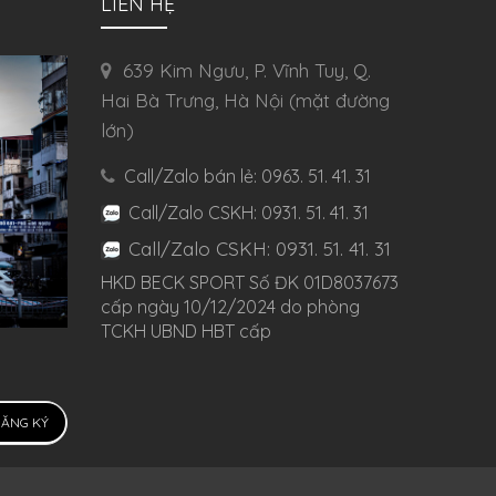
LIÊN HỆ
639 Kim Ngưu, P. Vĩnh Tuy, Q.
Hai Bà Trưng, Hà Nội (mặt đường
lớn)
Call/Zalo bán lẻ: 0963. 51. 41. 31
Call/Zalo CSKH: 0931. 51. 41. 31
Call/Zalo CSKH: 0931. 51. 41. 31
HKD BECK SPORT Số ĐK 01D8037673
cấp ngày 10/12/2024 do phòng
TCKH UBND HBT cấp
ĂNG KÝ