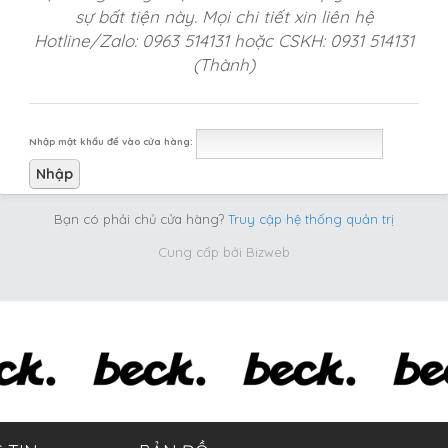
sự bất tiện này. Mọi chi tiết xin liên hệ
Hotline/Zalo: 0963 514131 hoặc CSKH: 0931 514131
(Thành)
Nhập mật khẩu để vào cửa hàng:
Bạn có phải chủ cửa hàng?
Truy cập hệ thống quản trị
Cung cấp bởi
Bizweb