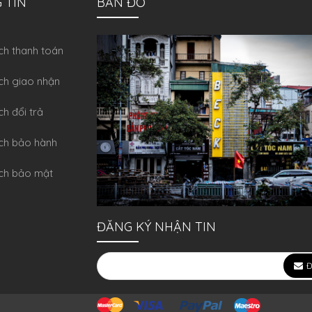
 TIN
BẢN ĐỒ
́ch thanh toán
ch giao nhận
ch đổi trả
́ch bảo hành
ch bảo mật
ĐĂNG KÝ NHẬN TIN
Đ