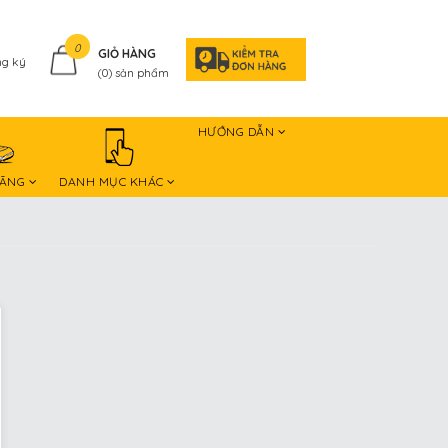
0
GIỎ HÀNG
g ký
(
0
) sản phẩm
HƯỚNG DẪN
HÃNG
DANH MỤC KHÁC