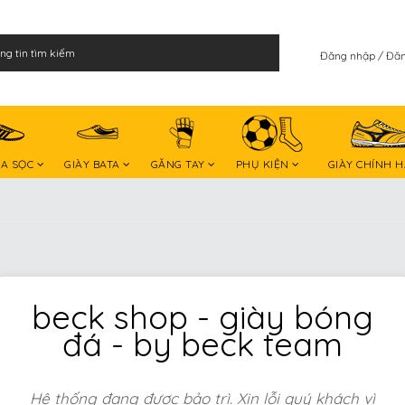
Đăng nhập
Đăn
BA SỌC
GIÀY BATA
GĂNG TAY
PHỤ KIỆN
GIÀY CHÍNH 
beck shop - giày bóng
đá - by beck team
Hệ thống đang được bảo trì. Xin lỗi quý khách vì