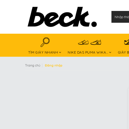
TÌM GIÀY NHANH
NIKE DAS PUMA WIKA...
GIÀY 
|
Trang chủ
Đăng nhập