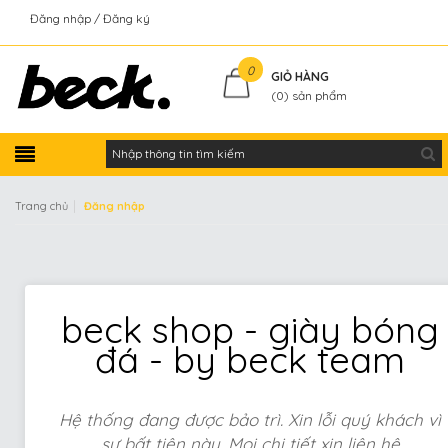
Đăng nhập
Đăng ký
Kiểm tra đơn hàng
0
GIỎ HÀNG
(
0
) sản phẩm
|
Trang chủ
Đăng nhập
beck shop - giày bóng
đá - by beck team
Hệ thống đang được bảo trì. Xin lỗi quý khách vì
sự bất tiện này. Mọi chi tiết xin liên hệ