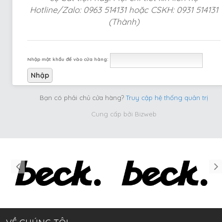
Hotline/Zalo: 0963 514131 hoặc CSKH: 0931 514131
(Thành)
Nhập mật khẩu để vào cửa hàng:
Bạn có phải chủ cửa hàng?
Truy cập hệ thống quản trị
Cung cấp bởi
Bizweb