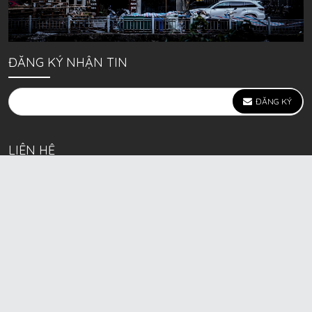
ĐĂNG KÝ NHẬN TIN
ĐĂNG KÝ
LIÊN HỆ
639 Kim Ngưu, P. Vĩnh Tuy, Q. Hai Bà Trưng, Hà Nội
(mặt đường lớn)
Call/Zalo bán lẻ: 0963. 51. 41. 31
Call/Zalo CSKH: 0931. 51. 41. 31
Call/Zalo CSKH: 0931. 51. 41. 31
HKD BECK SPORT Số ĐK 01D8037673 cấp ngày