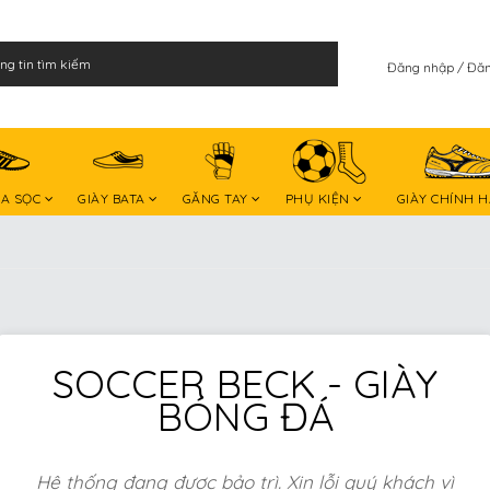
Đăng nhập
Đăn
BA SỌC
GIÀY BATA
GĂNG TAY
PHỤ KIỆN
GIÀY CHÍNH 
SOCCER BECK - GIÀY
BÓNG ĐÁ
Hệ thống đang được bảo trì. Xin lỗi quý khách vì