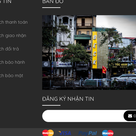
 TIN
BẢN ĐỒ
́ch thanh toán
ch giao nhận
ch đổi trả
́ch bảo hành
ch bảo mật
ĐĂNG KÝ NHẬN TIN
Đ