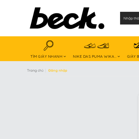
TÌM GIÀY NHANH
NIKE DAS PUMA WIKA...
GIÀY 
|
Trang chủ
Đăng nhập