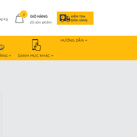
0
GIỎ HÀNG
g ký
(
0
) sản phẩm
HƯỚNG DẪN
HÃNG
DANH MỤC KHÁC