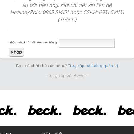
sự bất tiện này. Mọi chi tiết xin liên hệ
Hotline/Zalo: 0963 514131 hoặc CSKH: 0931 514131
(Thành)
Nhập mật khẩu để vào cửa hàng:
Bạn có phải chủ cửa hàng?
Truy cập hệ thống quản trị
Cung cấp bởi
Bizweb