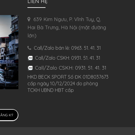
LIÊN HỆ
639 Kim Ngưu, P. Vĩnh Tuy, Q.
Hai Bà Trưng, Hà Nội (mặt đường
lớn)
Call/Zalo bán lẻ: 0963. 51. 41. 31
Call/Zalo CSKH: 0931. 51. 41. 31
Call/Zalo CSKH: 0931. 51. 41. 31
HKD BECK SPORT Số ĐK 01D8037673
cấp ngày 10/12/2024 do phòng
TCKH UBND HBT cấp
ĂNG KÝ