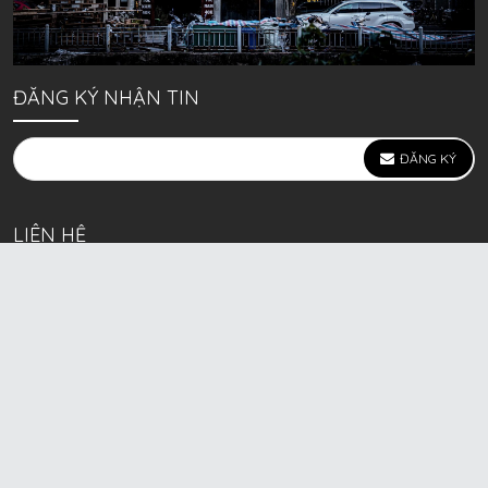
ĐĂNG KÝ NHẬN TIN
ĐĂNG KÝ
LIÊN HỆ
639 Kim Ngưu, P. Vĩnh Tuy, Q. Hai Bà Trưng, Hà Nội
(mặt đường lớn)
Call/Zalo bán lẻ: 0963. 51. 41. 31
Call/Zalo CSKH: 0931. 51. 41. 31
Call/Zalo CSKH: 0931. 51. 41. 31
HKD BECK SPORT Số ĐK 01D8037673 cấp ngày