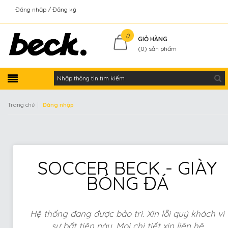
Đăng nhập
Đăng ký
Kiểm tra đơn hàng
0
GIỎ HÀNG
(
0
) sản phẩm
|
Trang chủ
Đăng nhập
SOCCER BECK - GIÀY
BÓNG ĐÁ
Hệ thống đang được bảo trì. Xin lỗi quý khách vì
sự bất tiện này. Mọi chi tiết xin liên hệ