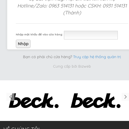
Hotline/Zalo: 0963 514131 hoặc CSKH: 0931 514131
(Thành)
Nhập mật khẩu để vào cửa hàng:
Bạn có phải chủ cửa hàng?
Truy cập hệ thống quản trị
Cung cấp bởi
Bizweb