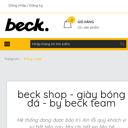
Đăng nhập
Đăng ký
Kiểm tra đơn hàng
0
GIỎ HÀNG
(
0
) sản phẩm
|
Trang chủ
Đăng nhập
beck shop - giày bóng
đá - by beck team
Hệ thống đang được bảo trì. Xin lỗi quý khách vì
sự bất tiện này. Mọi chi tiết xin liên hệ