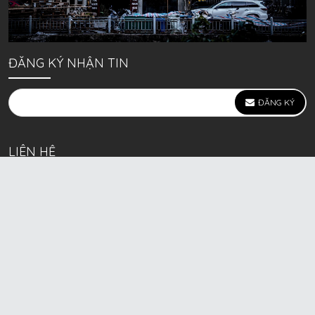
ĐĂNG KÝ NHẬN TIN
ĐĂNG KÝ
LIÊN HỆ
639 Kim Ngưu, P. Vĩnh Tuy, Q. Hai Bà Trưng, Hà Nội
(mặt đường lớn)
Call/Zalo bán lẻ: 0963. 51. 41. 31
Call/Zalo CSKH: 0931. 51. 41. 31
Call/Zalo CSKH: 0931. 51. 41. 31
HKD BECK SPORT Số ĐK 01D8037673 cấp ngày