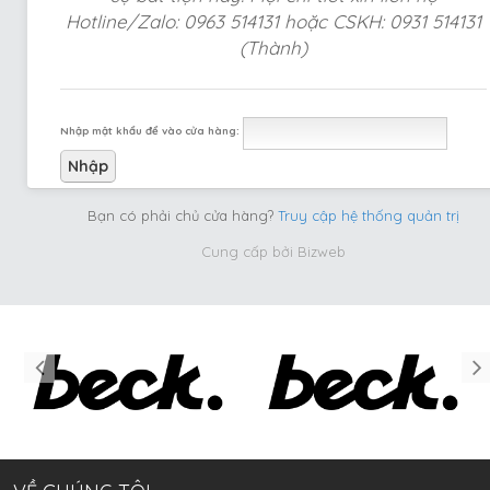
Hotline/Zalo: 0963 514131 hoặc CSKH: 0931 514131
(Thành)
Nhập mật khẩu để vào cửa hàng:
Bạn có phải chủ cửa hàng?
Truy cập hệ thống quản trị
Cung cấp bởi
Bizweb