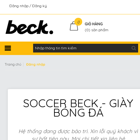
Đăng nhập
Đăng ký
Kiểm tra đơn hàng
0
GIỎ HÀNG
(
0
) sản phẩm
|
Trang chủ
Đăng nhập
SOCCER BECK - GIÀY
BÓNG ĐÁ
Hệ thống đang được bảo trì. Xin lỗi quý khách vì
sự bất tiện này. Mọi chi tiết xin liên hệ