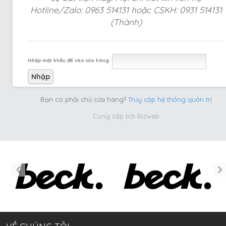
Hotline/Zalo: 0963 514131 hoặc CSKH: 0931 514131
(Thành)
Nhập mật khẩu để vào cửa hàng:
Bạn có phải chủ cửa hàng?
Truy cập hệ thống quản trị
Cung cấp bởi
Bizweb