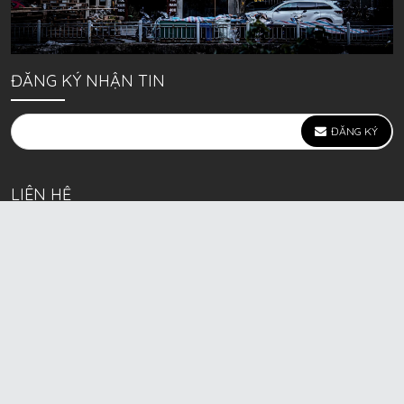
ĐĂNG KÝ NHẬN TIN
ĐĂNG KÝ
LIÊN HỆ
639 Kim Ngưu, P. Vĩnh Tuy, Q. Hai Bà Trưng, Hà Nội
(mặt đường lớn)
Call/Zalo bán lẻ: 0963. 51. 41. 31
Call/Zalo CSKH: 0931. 51. 41. 31
Call/Zalo CSKH: 0931. 51. 41. 31
HKD BECK SPORT Số ĐK 01D8037673 cấp ngày