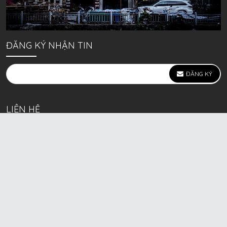
ĐĂNG KÝ NHẬN TIN
ĐĂNG KÝ
LIÊN HỆ
639 Kim Ngưu, P. Vĩnh Tuy, Q. Hai Bà Trưng, Hà Nội
(mặt đường lớn)
Call/Zalo bán lẻ: 0963. 51. 41. 31
Call/Zalo CSKH: 0931. 51. 41. 31
Call/Zalo CSKH: 0931. 51. 41. 31
HKD BECK SPORT Số ĐK 01D8037673 cấp ngày