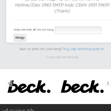
Hotline/Zalo: 0963 514131 hoặc CSKH: 0931 514131
(Thành)
Nhập mật khẩu để vào cửa hàng:
Bạn có phải chủ cửa hàng?
Truy cập hệ thống quản trị
Cung cấp bởi
Bizweb