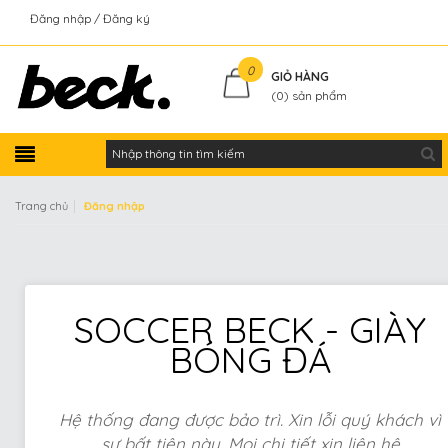
Đăng nhập
Đăng ký
Kiểm tra đơn hàng
0
GIỎ HÀNG
(
0
) sản phẩm
|
Trang chủ
Đăng nhập
SOCCER BECK - GIÀY
BÓNG ĐÁ
Hệ thống đang được bảo trì. Xin lỗi quý khách vì
sự bất tiện này. Mọi chi tiết xin liên hệ