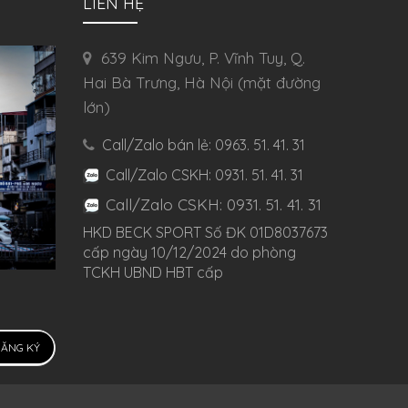
LIÊN HỆ
639 Kim Ngưu, P. Vĩnh Tuy, Q.
Hai Bà Trưng, Hà Nội (mặt đường
lớn)
Call/Zalo bán lẻ: 0963. 51. 41. 31
Call/Zalo CSKH: 0931. 51. 41. 31
Call/Zalo CSKH: 0931. 51. 41. 31
HKD BECK SPORT Số ĐK 01D8037673
cấp ngày 10/12/2024 do phòng
TCKH UBND HBT cấp
ĂNG KÝ