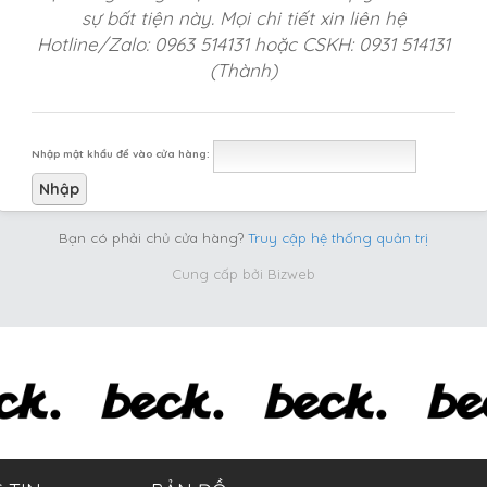
sự bất tiện này. Mọi chi tiết xin liên hệ
Hotline/Zalo: 0963 514131 hoặc CSKH: 0931 514131
(Thành)
Nhập mật khẩu để vào cửa hàng:
Bạn có phải chủ cửa hàng?
Truy cập hệ thống quản trị
Cung cấp bởi
Bizweb