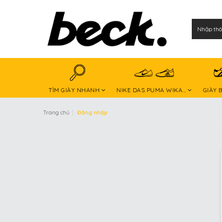
TÌM GIÀY NHANH
NIKE DAS PUMA WIKA...
GIÀY 
|
Trang chủ
Đăng nhập