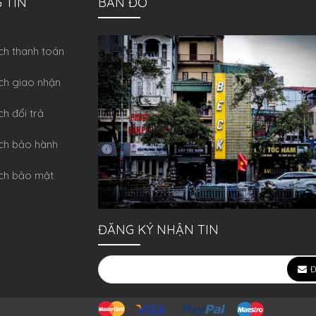
 TIN
BẢN ĐỒ
́ch thanh toán
ch giao nhận
ch đổi trả
́ch bảo hành
ch bảo mật
ĐĂNG KÝ NHẬN TIN
Đ