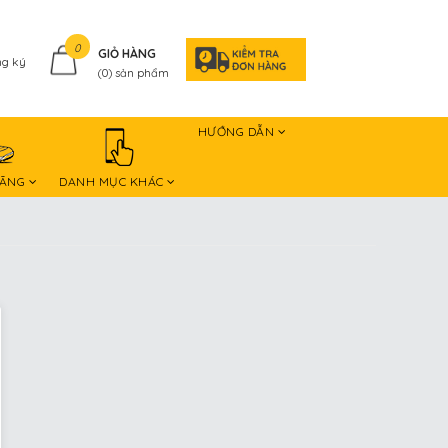
0
GIỎ HÀNG
g ký
(
0
) sản phẩm
HƯỚNG DẪN
HÃNG
DANH MỤC KHÁC