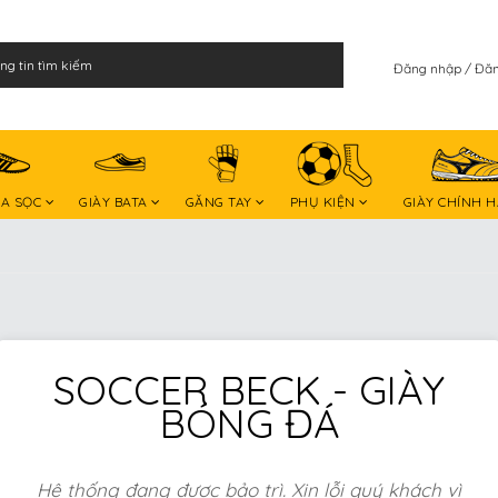
Đăng nhập
Đăn
BA SỌC
GIÀY BATA
GĂNG TAY
PHỤ KIỆN
GIÀY CHÍNH 
SOCCER BECK - GIÀY
BÓNG ĐÁ
Hệ thống đang được bảo trì. Xin lỗi quý khách vì