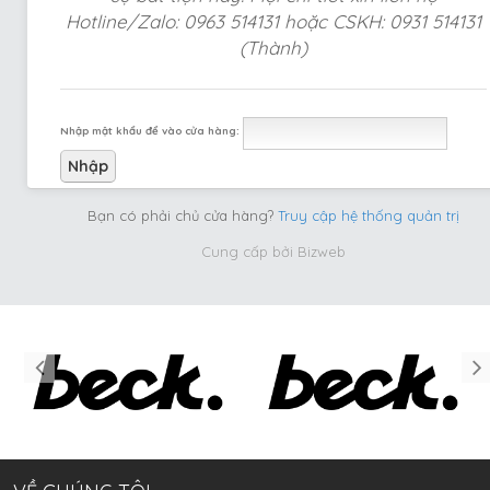
Hotline/Zalo: 0963 514131 hoặc CSKH: 0931 514131
(Thành)
Nhập mật khẩu để vào cửa hàng:
Bạn có phải chủ cửa hàng?
Truy cập hệ thống quản trị
Cung cấp bởi
Bizweb