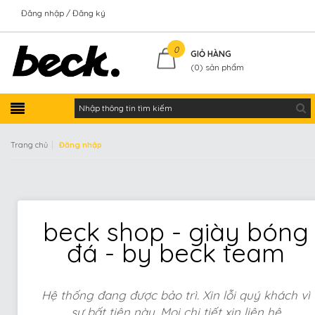
Đăng nhập
Đăng ký
Kiểm tra đơn hàng
0
GIỎ HÀNG
(
0
) sản phẩm
|
Trang chủ
Đăng nhập
beck shop - giày bóng
đá - by beck team
Hệ thống đang được bảo trì. Xin lỗi quý khách vì
sự bất tiện này. Mọi chi tiết xin liên hệ