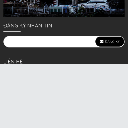
ĐĂNG KÝ NHẬN TIN
ĐĂNG KÝ
LIÊN HỆ
639 Kim Ngưu, P. Vĩnh Tuy, Q. Hai Bà Trưng, Hà Nội
(mặt đường lớn)
Call/Zalo bán lẻ: 0963. 51. 41. 31
Call/Zalo CSKH: 0931. 51. 41. 31
Call/Zalo CSKH: 0931. 51. 41. 31
HKD BECK SPORT Số ĐK 01D8037673 cấp ngày