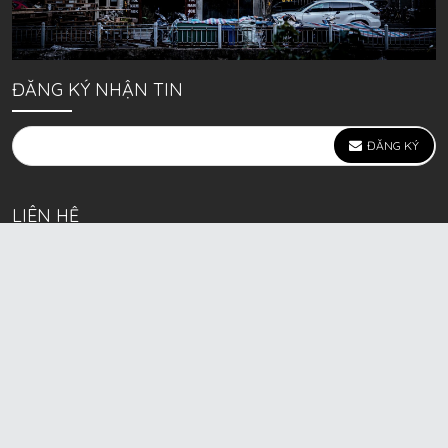
ĐĂNG KÝ NHẬN TIN
ĐĂNG KÝ
LIÊN HỆ
639 Kim Ngưu, P. Vĩnh Tuy, Q. Hai Bà Trưng, Hà Nội
(mặt đường lớn)
Call/Zalo bán lẻ: 0963. 51. 41. 31
Call/Zalo CSKH: 0931. 51. 41. 31
Call/Zalo CSKH: 0931. 51. 41. 31
HKD BECK SPORT Số ĐK 01D8037673 cấp ngày