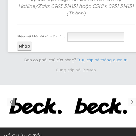
Hotline/Zalo: 0963 514131 hoặc CSKH: 0931 514131
(Thành)
Nhập mật khẩu để vào cửa hàng:
Bạn có phải chủ cửa hàng?
Truy cập hệ thống quản trị
Cung cấp bởi
Bizweb