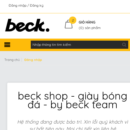
Đăng nhập
Đăng ký
Kiểm tra đơn hàng
0
GIỎ HÀNG
(
0
) sản phẩm
|
Trang chủ
Đăng nhập
beck shop - giày bóng
đá - by beck team
Hệ thống đang được bảo trì. Xin lỗi quý khách vì
sự bất tiện này. Mọi chi tiết xin liên hệ